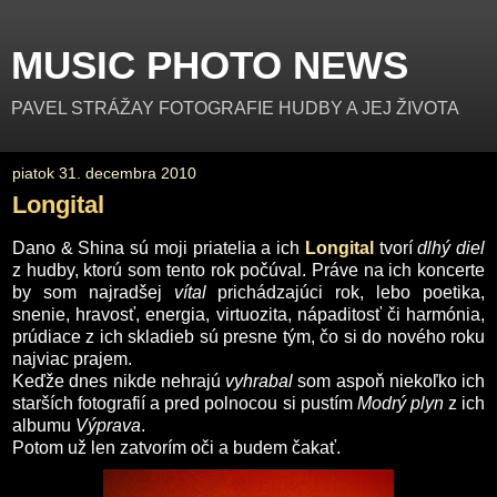
MUSIC PHOTO NEWS
PAVEL STRÁŽAY FOTOGRAFIE HUDBY A JEJ ŽIVOTA
piatok 31. decembra 2010
Longital
Dano & Shina sú moji priatelia a ich
Longital
tvorí
dlhý diel
z hudby, ktorú som tento rok počúval. Práve na ich koncerte
by som najradšej
vítal
prichádzajúci rok, lebo poetika,
snenie, hravosť, energia, virtuozita, nápaditosť či harmónia,
prúdiace z ich skladieb sú presne tým, čo si do nového roku
najviac prajem.
Keďže dnes nikde nehrajú
vyhrabal
som aspoň niekoľko ich
starších fotografií a pred polnocou si pustím
Modrý plyn
z ich
albumu
Výprava
.
Potom už len zatvorím oči a budem čakať.