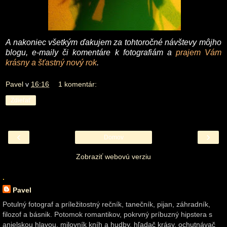
A nakoniec všetkým ďakujem za tohtoročné návštevy môjho
blogu, e-maily či komentáre k fotografiám a
prajem Vám
krásny a šťastný nový rok
.
Pavel
v
16:16
1 komentár:
Zdieľať
‹
›
Domov
Zobraziť webovú verziu
.
Pavel
Potulný fotograf a príležitostný rečník, tanečník, pijan, záhradník,
filozof a básnik. Potomok romantikov, pokrvný príbuzný hipstera s
anjelskou hlavou, milovník kníh a hudby, hľadač krásy, ochutnávač