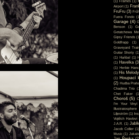
(1)
Frames
(1)
Fran
Airport
(1)
FruFru
(3)
Frűh
Fuera Fondo
(
Garage
(4)
G
Benson
(1)
Ge
Getatchewa Mek
Gipsy Friends
(
Goldfrapp
(1)
Graveyard Trai
Guitar Shorty
(1
(1)
Hańba!
(1)
Havelka
(3
(1)
(1)
Herbie Han
His Melod
(1)
Houpací 
(1)
(2)
Hudba Prah
Chadima Trio
(
Chet Faker
(1
Choroš
(5)
C
I'm Your Vinyl
Illustratosphere
Liljeström
(1)
Ins
Vojtěch Havlovi
Jabl
J.A.R.
(1)
Jacob Collier
(1
Music
(1)
Jakab
Jan Řepka
(2