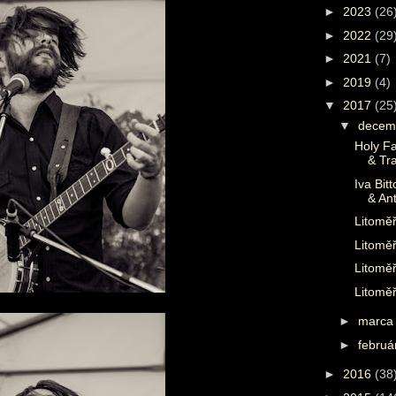
►
2023
(26
►
2022
(29
►
2021
(7)
►
2019
(4)
▼
2017
(25
▼
decem
Holy F
& Tr
Iva Bit
& Ant
Litomě
Litoměř
Litoměř
Litoměř
►
marc
►
febru
►
2016
(38