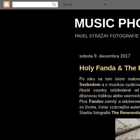
MUSIC PH
PAVEL STRÁŽAY FOTOGRAFIE 
sobota 9. decembra 2017
Holy Fanda & The 
Po roku na tom istom malo
Svobodom
a s muzikou
vyobco
Husté
country oslobodené od
džezovou trúbkou alebo
seizmic
Plus
Fandov
zemitý
a
oduševne
zo života, čoraz vzácnejšia auten
Staršie fotografie
The Reverend