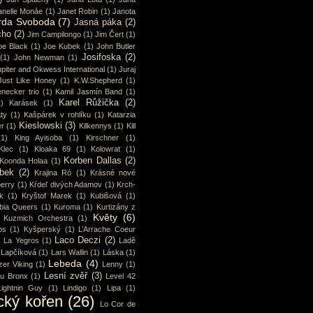
anelle Monáe
(1)
Janet Robin
(1)
Janota
rda Svoboda
(7)
Jasná páka
(2)
cho
(2)
Jim Campilongo
(1)
Jim Čert
(1)
oe Black
(1)
Joe Kubek
(1)
John Butler
Josifoska
(2)
(1)
John Newman
(1)
piter and Okwess International
(1)
Juraj
Just Like Honey
(1)
K.W.Shepherd
(1)
enecker trio
(1)
Kamil Jasmín Band
(1)
Karel Růžička
(2)
1)
Karásek
(1)
ty
(1)
Kašpárek v rohlíku
(1)
Katarzia
Kieslowski
(3)
r
(1)
Kilkennys
(1)
Kill
(1)
King Ayisoba
(1)
Kirschner
(1)
Klec
(1)
Kloaka 69
(1)
Kolowrat
(1)
Korben Dallas
(2)
Koonda Holaa
(1)
bek
(2)
Krajina Ró
(1)
Krásné nové
erry
(1)
Kŕdeľ divých Adamov
(1)
Krch-
k
(1)
Kryštof Marek
(1)
Kubišová
(1)
bia Queers
(1)
Kuroma
(1)
Kurtizány z
Květy
(6)
Kuzmich Orchestra
(1)
os
(1)
Kyšperský
(1)
L’Arrache Coeur
Laco Deczi
(2)
)
La Yegros
(1)
Ladě
Lapčíková
(1)
Lars Wallin
(1)
Láska
(1)
Lebeda
(4)
zer Viking
(1)
Lenny
(1)
Lesní zvěř
(3)
u Bronx
(1)
Level 42
Lightnin Guy
(1)
Lindigo
(1)
Lipa
(1)
cký kořen
(26)
Lo Cor de