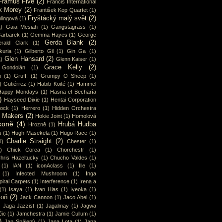
Framus Five
(2)
Francis International
k Morey
(2)
František Kop Quartet
(1)
Fryštácký malý svět
(2)
lingová
(1)
1)
Gaia Mesiah
(1)
Gangstagrass
(1)
arbarek
(1)
Gemma Hayes
(1)
George
Gerda Blank
(2)
rald Clark
(1)
uria
(1)
Gilberto Gil
(1)
Gin Ga
(1)
Glen Hansard
(2)
1)
Glenn Kaiser
(1)
Grace Kelly
(2)
Gondolán
(1)
n
(1)
Gruff!
(1)
Grumpy O Sheep
(1)
)
Gutiérrez
(1)
Habib Koité
(1)
Hammel
Happy Mondays
(1)
Hasna el Becharía
)
Hayseed Dixie
(1)
Hentai Corporation
cock
(1)
Herrero
(1)
Hidden Orchestra
y Makers
(2)
Hokie Joint
(1)
Homolová
koně
(4)
Hrubá Hudba
Hrozně
(1)
a
(1)
Hugh Masekela
(1)
Hugo Race
(1)
Charlie Straight
(2)
1)
Chester
(1)
)
Chick Corea
(1)
Chorchestr
(1)
hris Hazeltucky
(1)
Chucho Valdes
(1)
(1)
IAN
(1)
iconAclass
(1)
Ille
(1)
(1)
Infected Mushroom
(1)
Inga
piral Carpets
(1)
Interference
(1)
Irena a
(1)
Isaya
(1)
Ivan Hlas
(1)
Iyeoka
(1)
koň
(2)
Jack Cannon
(1)
Jaco Abel
(1)
)
Jaga Jazzist
(1)
Jagalmay
(1)
Jagwa
čic
(1)
Jamchestra
(1)
Jamie Cullum
(1)
)
Jan Spálený
(1)
Jana Lota
(1)
Jana