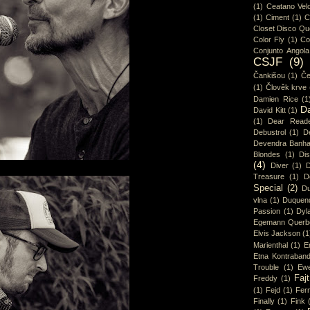
(1)
Ceatano Vel
(1)
Ciment
(1)
C
Closet Disco Q
Color Fly
(1)
Co
Conjunto Angola
CSJF
(9)
Čankišou
(1)
Če
(1)
Člověk krve
Damien Rice
(1
D
David Kitt
(1)
(1)
Dear Read
Debustrol
(1)
De
Devendra Banha
Blondes
(1)
Di
(4)
Diver
(1)
D
Treasure
(1)
D
Special
(2)
Du
vlna
(1)
Duquen
Passion
(1)
Dyl
Egemann Querb
Elvis Jackson
(1
Marienthal
(1)
E
Etna Kontraban
Trouble
(1)
Ew
Fajt
Freddy
(1)
(1)
Fejd
(1)
Fer
Finally
(1)
Fink