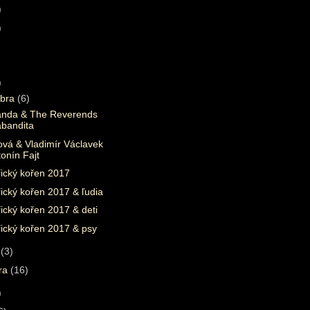
)
)
)
bra
(6)
anda & The Reverends
abandita
tová & Vladimír Václavek
onín Fajt
řický kořen 2017
ický kořen 2017 & ľudia
ický kořen 2017 & deti
ický kořen 2017 & psy
a
(3)
ára
(16)
)