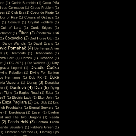
oso
(1)
Cedric Burnside
(1)
Celso Piña
ircus Cermaque
(1)
Circus Problem
(1)
ueen
(1)
Club Era
(1)
Coeur de Pirate
(1)
lour of Rice
(1)
Colours of Ostrava
(1)
(1)
Cosovel
(1)
Crystal Fighters
(1)
Cult of Luna
(1)
Curtis Stigers
(1)
Čikori
(2)
chomor
(1)
Činoherák Ústí
Čokovoko
(2)
(1)
Dad Horse Ottn
(1)
)
Dandy Warhols
(1)
David Evans
(1)
avid Pomahač
(4)
De Temps Antan
er
(1)
Deathcats
(1)
Debademba
(1)
itra Farr
(1)
Derrick
(1)
Deshane
(1)
rt
(1)
DG 307
(1)
Die Wallerts
(1)
Dirty
Divadlo Čučka
sgrazia Legend
(1)
ivine Rebellion
(1)
Diving For Sunken
Duke
os Hermanos
(1)
Dub FX
(1)
Dunaj
(3)
kla Vozovna
(1)
Dunajská
Dusilová
(4)
Dva
(5)
de
(1)
Dying
an Tighe
(1)
Eagles Road
(1)
Edda
(1)
eaT
(1)
Electric Lady
(1)
Elton John
(1)
Enza Pagliara
(2)
)
Eric Bibb
(1)
Eric
rich Procházka
(1)
Eternal Seekers
(1)
de
(1)
Eurotrialog
(1)
Euzen
(1)
Evelinn
ert and The Two Dragons
(1)
Faada
(2)
Fanda Holý
(3)
Fanfara Tirana
nando Saunders
(1)
Fiddler's Green
(1)
(1)
Flamenco eléctrico
(1)
Flaming Lips