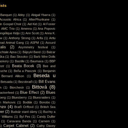
ists
 Banquet
(1)
Abby
(1)
Abigail Ybarra
(1)
Acoustic Africa
(1)
AfterPhurikane
(1)
in Gospel Choir
(1)
Aid Kid
(1)
Al Foster
)
AMC Trio
(1)
Amenra
(1)
Ana Popovic
Angélique Kidjo
(1)
Ann Scott
(1)
Anna K.
ew
(1)
Anthony Strong
(1)
Arifa
(1)
Artlu
ead Animal Gang
(1)
ASPM
(1)
Assurd
alis
(2)
Asymmetry festival
(1)
chtale Apsa
(1)
Bájsykl Band
(1)
Balzar
Ska
(1)
Bao Sissoko
(1)
Barb Wire Dolls
askery
(1)
Bastille
(1)
Baumaxa
(1)
BBP
Beata Bocek
(3)
str
(1)
Bee and
ruche
(1)
Beňa a Ptaszek
(1)
Benjamin
Beseda u
Bernard Allison
(1)
Bill Evans
Betsaida
(1)
Bezobratři
(1)
Bittová
(8)
n
(1)
Biorchestr
(1)
Blue Effect
(2)
Blues
lackerfeed
(1)
berg
(1)
Bluesberry
(1)
Bluesraiders
(1)
n Markovic
(1)
Bodlák
(1)
Bonobo
(1)
nzo
(4)
Bratři Orffové
(1)
British Sea
ner
(2)
Budoár staré dámy
(1)
Buchty a
 Williams
(1)
Byl Pes
(1)
Candy Dulfer
(1)
Caravana Banda
(1)
Carnem
(1)
Carpet Cabinet
(2)
1)
Cathy Davey