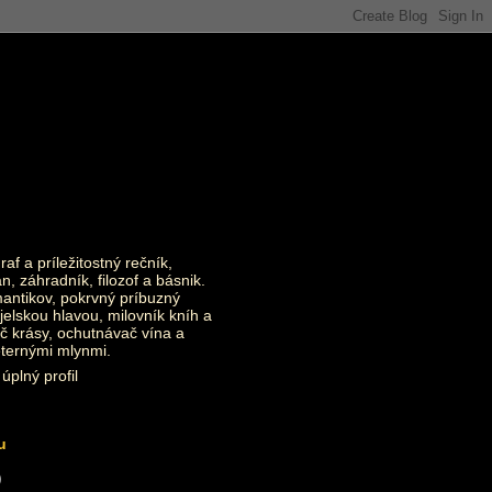
raf a príležitostný rečník,
an, záhradník, filozof a básnik.
ntikov, pokrvný príbuzný
jelskou hlavou, milovník kníh a
č krásy, ochutnávač vína a
eternými mlynmi.
úplný profil
u
)