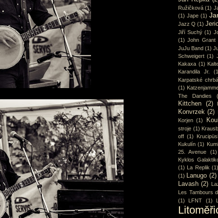
Ružičková
(1)
J
Ja
(1)
Jape
(1)
Jeri
Jazz Q
(1)
Jiří Suchý
(1)
J
(1)
John Grant
JuJu Band
(1)
Ju
Schweigert
(1)
Kakaxa
(1)
Kalt
Karandila Jr.
(
Karpatské chrbá
(1)
Katzenjamme
The Dandies
Kittchen
(2)
Konvrzek
(2)
Kou
Korjen
(1)
stroje
(1)
Krausb
off
(1)
Krucipüs
Kukulín
(1)
Kum
25. Avenue
(1)
Kyklos Galaktik
(1)
La Replik
(1
Lanugo
(2)
(1)
Lavash
(2)
La
Les Tambours d
(1)
LFNT
(1)
Litoměři