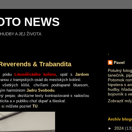
OTO NEWS
HUDBY A JEJ ŽIVOTA
.
Pavel
Reverends & Trabandita
Potulný fotog
m pódiu
Litoměřického kořenu
, opäť s
Jardom
tanečník, pij
vanou
z trampských osád do mestských kolónií.
Potomok roma
hipstera s an
 všetkých klišé, chvíľami
podriapané
bluesom,
hudby, hľada
kým
harmóniom
Jadru Svobodu
.
bojovník s v
ný
prejav,
dezilúzne
texty kontrastované s radosťou
Zobraziť môj 
ticita a v publiku chuť
dupať
a tlieskať.
s
si môžete pozrieť
TU
.
Archív blog
►
2024
(13