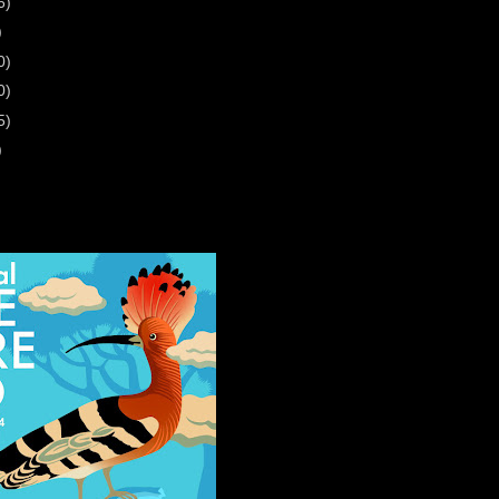
6)
)
0)
0)
5)
)