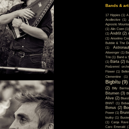
Bands & art
17 Hippies
(1)
A
Acollective
(1)
Agnostic Mounta
(1)
Alin Coen
(1
Andršt
(2)
(1)
(1)
Anselmo Cr
Bubble & The D
Astronaut
(1)
Attwenger
(1)
Ba
Trio
(1)
Band a 
Bárta
(2)
(1)
B
Podzemní orche
Flower
(1)
Belle
Clementine
(1)
Bigbítu
(9)
(2)
Billy Barma
Bitumen
(3)
B
Alive
(2)
Blues
BNNT
(1)
Boba
Bo
Bonus
(2)
Brun
Power
(1)
loutky
(1)
Buster
(1)
Canja Rave
Caro Emerald
(