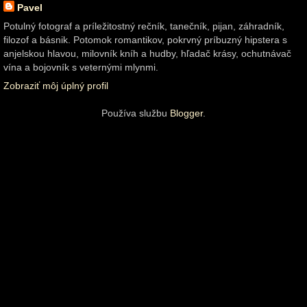
Pavel
Potulný fotograf a príležitostný rečník, tanečník, pijan, záhradník,
filozof a básnik. Potomok romantikov, pokrvný príbuzný hipstera s
anjelskou hlavou, milovník kníh a hudby, hľadač krásy, ochutnávač
vína a bojovník s veternými mlynmi.
Zobraziť môj úplný profil
Používa službu
Blogger
.