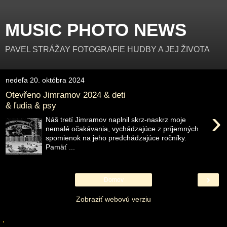
MUSIC PHOTO NEWS
PAVEL STRÁŽAY FOTOGRAFIE HUDBY A JEJ ŽIVOTA
nedeľa 20. októbra 2024
Otevřeno Jimramov 2024 & deti
& ľudia & psy
›
Náš tretí Jimramov naplnil skrz-naskrz moje
nemalé očakávania, vychádzajúce z príjemných
spomienok na jeho predchádzajúce ročníky.
Pamäť ...
›
Domov
Zobraziť webovú verziu
.