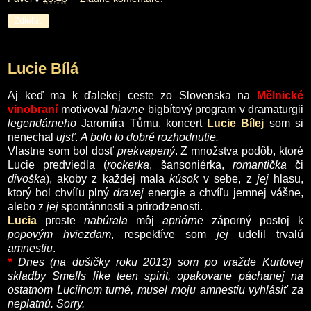
Zdieľať
Lucie Bílá
Aj keď ma k ďalekej ceste zo Slovenska na
Mělnické
vinobraní
motivoval
hlavne
bigbítový program v dramaturgii
legendárneho
Jaromíra Tůmu, koncert
Lucie Bílej
som si
nenechal
ujsť
.
A bolo to dobré rozhodnutie.
Vlastne som bol dosť
prekvapený
. Z množstva podôb, ktoré
Lucie predviedla (
rockerka
, šansoniérka,
romantička
či
divoška
), akoby z každej
mala
kúsok
v sebe, z
jej
hlasu,
ktorý bol chvíľu plný
dravej
energie a chvíľu jemnej vášne,
alebo z
jej
spontánnosti a prirodzenosti.
Lucia
proste
nabúrala
môj
apriórne
záporný postoj k
popovým hviezdam
, respektíve som
jej
udelil trvalú
amnestiu
.
*
Dnes (na dušičky roku 2013) som po vražde Kurtovej
skladby Smells like teen spirit, opakovane páchanej na
ostatnom Luciinom turné, musel moju amnestiu vyhlásiť za
neplatnú. Sorry.