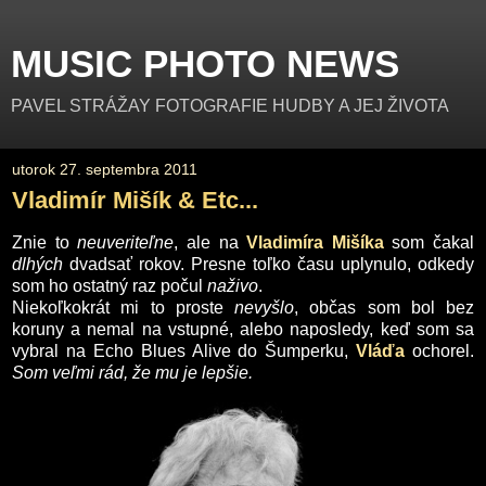
MUSIC PHOTO NEWS
PAVEL STRÁŽAY FOTOGRAFIE HUDBY A JEJ ŽIVOTA
utorok 27. septembra 2011
Vladimír Mišík & Etc...
Znie to
neuveriteľne
, ale na
Vladimíra Mišíka
som čakal
dlhých
dvadsať rokov. Presne toľko času uplynulo, odkedy
som ho ostatný raz počul
naživo
.
Niekoľkokrát mi to proste
nevyšlo
, občas som bol bez
koruny a nemal na vstupné, alebo naposledy, keď som sa
vybral na Echo Blues Alive do Šumperku,
Vláďa
ochorel.
Som veľmi rád, že mu je lepšie.