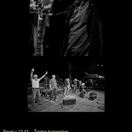
Pavel
v
13:43
Žiadne komentáre: