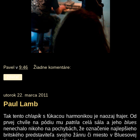
Pavel
v
9:46
Žiadne komentáre:
Zdieľať
utorok 22. marca 2011
Paul Lamb
Tak tento
chlapík
s fúkacou harmonikou je naozaj frajer. Od
prvej chvíle na pódiu mu
patrila
celá sála a jeho
blues
nenechalo nikoho na pochybách, že označenie najlepšieho
britského predstaviteľa svojho žánru či miesto v Bluesovej