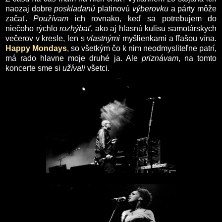
naozaj dobre
poskladanú
platinovú
výberovku
a párty môže
začať.
Používam
ich rovnako, keď sa potrebujem do
niečoho rýchlo
rozhýbať
, ako aj hlasnú kulisu samotárskych
večerov v kresle, len s
vlastnými
myšlienkami a fľašou vína.
Happy Mondays
, so všetkým čo k nim neodmysliteľne patrí,
má rado hlavne moje druhé ja. Ale
priznávam
, na tomto
koncerte sme si
užívali
všetci.