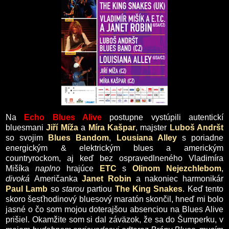
Na
Echo Blues Alive
postupne vystúpili autentickí
bluesmani
Jiří Míža
a
Míra Kašpar
, majster
Luboš Andršt
so svojim
Blues Bandom
,
Lousiana Alley
s poriadne
energickým & elektrickým blues a americkým
countryrockom, aj keď bez ospravedlneného Vladimíra
Mišíka
naplno
hrajúce
ETC
s
Olinom Nejezchlebom
,
divoká
Američanka
Janet Robin
a nakoniec harmonikár
Paul Lamb
so
starou
partiou
The King Snakes
. Keď tento
skoro šesťhodinový bluesový maratón skončil, hneď mi bolo
jasné o čo som mojou doterajšou absenciou na Blues Alive
prišiel. Okamžite som si dal záväzok, že sa do Šumperku, v