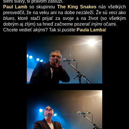
sieni slávy, si právom zaslúži.
Paul Lamb
so skupinou
The King Snakes
nás všetkých
presvedčil, že na veku ani na dobe nezáleží. Že sú
veci
ako
blues
, ktoré stačí prijať za svoje a na život (so všetkým
dobrým aj zlým) sa hneď začneme pozerať
inými
očami.
Chcete vedieť akými? Tak si
pustite
Paula Lamba
!