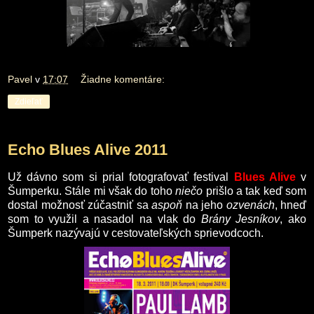
Pavel
v
17:07
Žiadne komentáre:
Zdieľať
Echo Blues Alive 2011
Už dávno som si prial fotografovať festival
Blues Alive
v
Šumperku. Stále mi však do toho
niečo
prišlo a tak keď som
dostal možnosť zúčastniť sa
aspoň
na jeho
ozvenách
,
hneď
som to využil a nasadol na vlak do
Brány Jesníkov
, ako
Šumperk nazývajú v cestovateľských sprievodcoch.