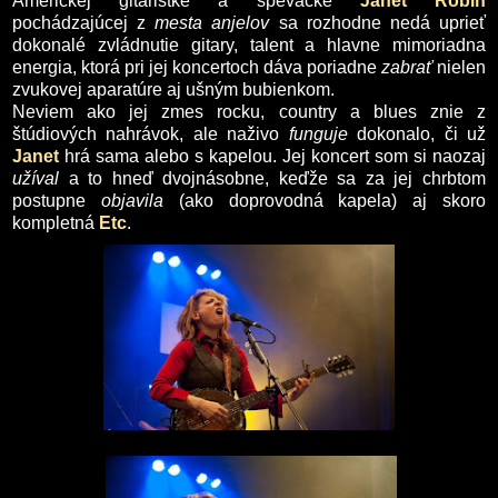
Americkej gitaristke a speváčke
Janet Robin
pochádzajúcej z
mesta anjelov
sa rozhodne nedá uprieť
dokonalé zvládnutie gitary, talent a hlavne mimoriadna
energia, ktorá pri jej koncertoch dáva poriadne
zabrať
nielen
zvukovej aparatúre aj ušným bubienkom.
Neviem ako jej zmes rocku, country a blues znie z
štúdiových nahrávok, ale naživo
funguje
dokonalo, či už
Janet
hrá sama alebo s kapelou. Jej koncert som si naozaj
užíval
a to hneď dvojnásobne, keďže sa za jej chrbtom
postupne
objavila
(ako doprovodná kapela) aj skoro
kompletná
Etc
.