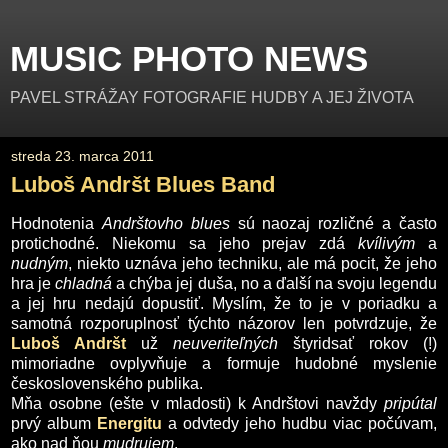
MUSIC PHOTO NEWS
PAVEL STRÁŽAY FOTOGRAFIE HUDBY A JEJ ŽIVOTA
streda 23. marca 2011
Luboš Andršt Blues Band
Hodnotenia
Andrštovho
blues
sú naozaj rozličné a často
protichodné. Niekomu sa jeho prejav zdá
kvílivým
a
nudným
, niekto uznáva jeho techniku, ale má pocit, že jeho
hra je
chladná
a chýba jej duša, no a ďalší na svoju legendu
a jej hru nedajú dopustiť. Myslím, že to je v poriadku a
samotná rozporuplnosť týchto názorov len potvrdzuje, že
Luboš Andršt
už
neuveriteľných
štyridsať rokov (!)
mimoriadne ovplyvňuje a formuje hudobné myslenie
československého publika.
Mňa osobne (ešte v mladosti) k Andrštovi navždy
pripútal
prvý album
Energitu
a odvtedy jeho hudbu viac počúvam,
ako nad ňou
mudrujem
.