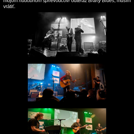
mojom
hudobnom sprievodcovi
odteraz
Brány Blues
, musím
vrátiť.