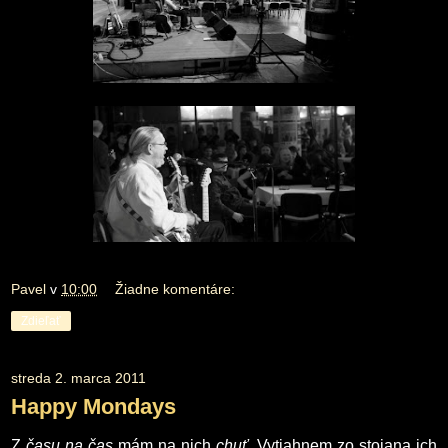
Pavel
v
10:00
Žiadne komentáre:
Zdieľať
streda 2. marca 2011
Happy Mondays
Z
času na čas
mám na nich
chuť
. Vytiahnem zo stojana ich