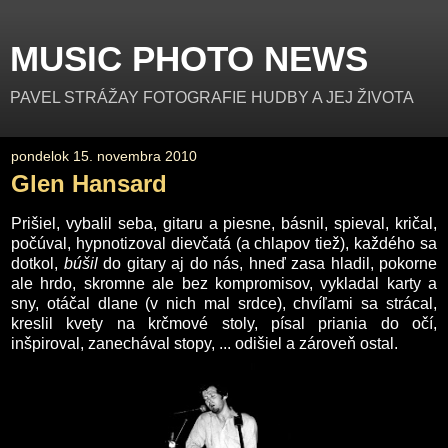
MUSIC PHOTO NEWS
PAVEL STRÁŽAY FOTOGRAFIE HUDBY A JEJ ŽIVOTA
pondelok 15. novembra 2010
Glen Hansard
Prišiel, vybalil seba, gitaru a piesne, básnil, spieval, kričal,
počúval, hypnotizoval dievčatá (a chlapov tiež), každého sa
dotkol,
búšil
do gitary aj do nás, hneď zasa hladil, pokorne
ale hrdo, skromne ale bez kompromisov, vykladal karty a
sny, otáčal dlane (v nich mal srdce), chvíľami sa strácal,
kreslil kvety na krčmové stoly, písal priania do očí,
inšpiroval, zanechával stopy, ... odišiel a zároveň ostal.