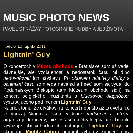
MUSIC PHOTO NEWS
PAVEL STRÁŽAY FOTOGRAFIE HUDBY A JEJ ŽIVOTA
nedeľa 10. apríla 2011
Lightnin' Guy
O koncertoch v
Múzeu obchodu
v Bratislave som už vedel
dávnejšie, ale vzdialenosť a nedostatok času mi dlho
nedovoľovali
ich návštevu. Po
objavení relativity diaľky
a
oklamaní času
som teda neváhal a hneď som sa vydal do
Podunajských Biskupíc (tam Múzeum obchodu sídli) na
koncert belgického muzikanta s
bluesovou diagnózou
,
vystupujúceho pod menom
Lightnin' Guy
.
Napriek tomu, že divákov na koncert neprišlo až tak veľa (čo
je naozaj škoda) a sála, v ktorej
nadšenci
z múzea
organizujú koncerty, nie je asi najideálnejšia (čo bohato
vyvažuje obdivuhodná dramaturgia),
Lightnin' Guy
so
skupinou
Mighty Gators
odohral výborný koncert, plný