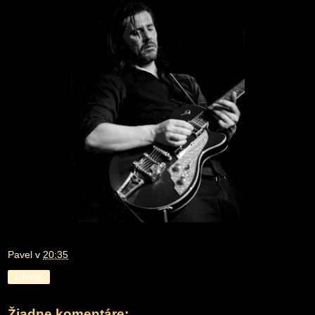
Pavel
v
20:35
Zdieľať
Žiadne komentáre: