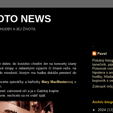
OTO NEWS
HUDBY A JEJ ŽIVOTA
.
Pavel
Potulný fotog
im dobre, do kostolov chodím
len
na koncerty
starej
tanečník, pij
ové stropy s nebeskými výjavmi či tmavé veže, na
Potomok roma
hipstera s an
do minulosti, ktorým ma hudba dokáže
preniesť
do
hudby, hľada
bojovník s v
oncerte speváčky a harfistky
Mary MacMaster
ovej
s
Zobraziť môj 
m
.
unel
, zatvorené oči a ja v
Galskej krajine
.
ivne
, nechcelo sa mi
vrátiť
späť.
Archív blog
►
2024
(13