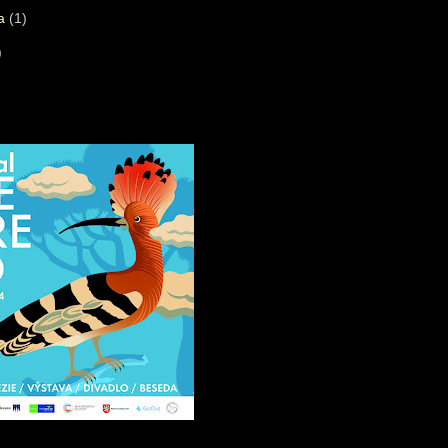
ra
(1)
)