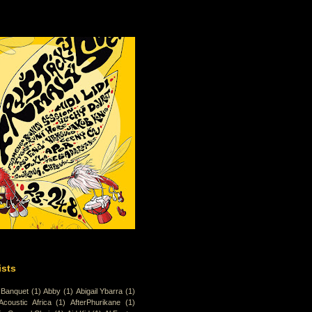
ists
 Banquet
(1)
Abby
(1)
Abigail Ybarra
(1)
Acoustic Africa
(1)
AfterPhurikane
(1)