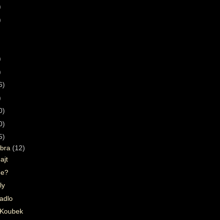
)
)
)
)
6)
)
0)
0)
5)
bra
(12)
ajt
me?
ly
vadlo
 Koubek