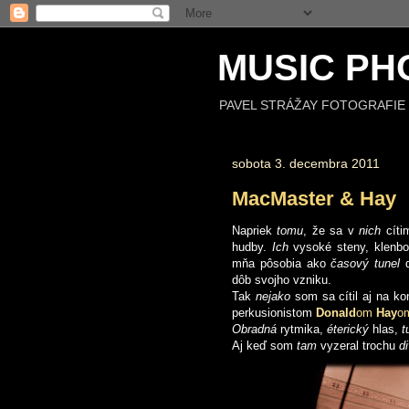
MUSIC PH
PAVEL STRÁŽAY FOTOGRAFIE 
sobota 3. decembra 2011
MacMaster & Hay
Napriek
tomu
, že sa v
nich
cít
hudby.
Ich
vysoké steny, klenb
mňa pôsobia ako
časový tunel
dôb svojho vzniku.
Tak
nejako
som sa cítil aj na k
perkusionistom
Donald
om
Hay
o
Obradná
rytmika,
éterický
hlas,
t
Aj keď som
tam
vyzeral trochu
d