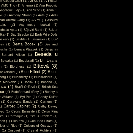
in Gospel Choir
(1)
Aid Kid
(1)
Al Foster
)
AMC Trio
(1)
Amenra
(1)
Ana Popovic
Angélique Kidjo
(1)
Ann Scott
(1)
Anna K.
ew
(1)
Anthony Strong
(1)
Arifa
(1)
Artlu
ead Animal Gang
(1)
ASPM
(1)
Assurd
alis
(2)
Asymmetry festival
(1)
chtale Apsa
(1)
Bájsykl Band
(1)
Balzar
Ska
(1)
Bao Sissoko
(1)
Barb Wire Dolls
askery
(1)
Bastille
(1)
Baumaxa
(1)
BBP
Beata Bocek
(3)
str
(1)
Bee and
ruche
(1)
Beňa a Ptaszek
(1)
Benjamin
Beseda u
Bernard Allison
(1)
Bill Evans
Betsaida
(1)
Bezobratři
(1)
Bittová
(8)
n
(1)
Biorchestr
(1)
Blue Effect
(2)
Blues
lackerfeed
(1)
berg
(1)
Bluesberry
(1)
Bluesraiders
(1)
n Markovic
(1)
Bodlák
(1)
Bonobo
(1)
nzo
(4)
Bratři Orffové
(1)
British Sea
ner
(2)
Budoár staré dámy
(1)
Buchty a
 Williams
(1)
Byl Pes
(1)
Candy Dulfer
(1)
Caravana Banda
(1)
Carnem
(1)
Carpet Cabinet
(2)
1)
Cathy Davey
oso
(1)
Cedric Burnside
(1)
Celso Piña
ircus Cermaque
(1)
Circus Problem
(1)
ueen
(1)
Club Era
(1)
Coeur de Pirate
(1)
lour of Rice
(1)
Colours of Ostrava
(1)
(1)
Cosovel
(1)
Crystal Fighters
(1)