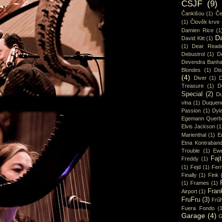
CSJF
(9)
Čankišou
(1)
Če
(1)
Člověk krve
Damien Rice
(1
D
David Kitt
(1)
(1)
Dear Read
Debustrol
(1)
De
Devendra Banha
Blondes
(1)
Di
(4)
Diver
(1)
D
Treasure
(1)
D
Special
(2)
Du
vlna
(1)
Duquen
Passion
(1)
Dyl
Egemann Querb
Elvis Jackson
(1
Marienthal
(1)
E
Etna Kontraban
Trouble
(1)
Ew
Fajt
Freddy
(1)
(1)
Fejd
(1)
Fer
Finally
(1)
Fink
(1)
Frames
(1)
Fran
Airport
(1)
FruFru
(3)
Frűh
Fuera Fondo
(
Garage
(4)
G