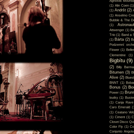
Agnostic Mounta
(1)
Alin Coen
(1
Andršt
(2)
(1)
(1)
Anselmo Cr
Bubble & The D
Astronaut
(1)
Attwenger
(1)
Ba
Trio
(1)
Band a 
Bárta
(2)
(1)
B
Podzemní orche
Flower
(1)
Belle
Clementine
(1)
Bigbítu
(9)
(2)
Billy Barma
Bitumen
(3)
B
Alive
(2)
Blues
BNNT
(1)
Boba
Bo
Bonus
(2)
Brun
Power
(1)
loutky
(1)
Buster
(1)
Canja Rave
Caro Emerald
(
(1)
Ceatano Vel
(1)
Ciment
(1)
C
Closet Disco Q
Color Fly
(1)
Co
Conjunto Angola