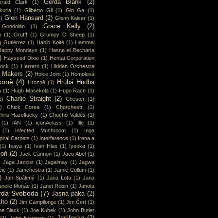
Gerda Blank
(2)
rald Clark
(1)
uria
(1)
Gilberto Gil
(1)
Gin Ga
(1)
Glen Hansard
(2)
1)
Glenn Kaiser
(1)
Grace Kelly
(2)
Gondolán
(1)
n
(1)
Gruff!
(1)
Grumpy O Sheep
(1)
)
Gutiérrez
(1)
Habib Koité
(1)
Hammel
Happy Mondays
(1)
Hasna el Becharía
)
Hayseed Dixie
(1)
Hentai Corporation
cock
(1)
Herrero
(1)
Hidden Orchestra
y Makers
(2)
Hokie Joint
(1)
Homolová
koně
(4)
Hrubá Hudba
Hrozně
(1)
a
(1)
Hugh Masekela
(1)
Hugo Race
(1)
Charlie Straight
(2)
1)
Chester
(1)
)
Chick Corea
(1)
Chorchestr
(1)
hris Hazeltucky
(1)
Chucho Valdes
(1)
(1)
IAN
(1)
iconAclass
(1)
Ille
(1)
(1)
Infected Mushroom
(1)
Inga
piral Carpets
(1)
Interference
(1)
Irena a
(1)
Isaya
(1)
Ivan Hlas
(1)
Iyeoka
(1)
koň
(2)
Jack Cannon
(1)
Jaco Abel
(1)
)
Jaga Jazzist
(1)
Jagalmay
(1)
Jagwa
čic
(1)
Jamchestra
(1)
Jamie Cullum
(1)
)
Jan Spálený
(1)
Jana Lota
(1)
Jana
anelle Monáe
(1)
Janet Robin
(1)
Janota
rda Svoboda
(7)
Jasná páka
(2)
cho
(2)
Jim Campilongo
(1)
Jim Čert
(1)
oe Black
(1)
Joe Kubek
(1)
John Butler
Josifoska
(2)
(1)
John Newman
(1)