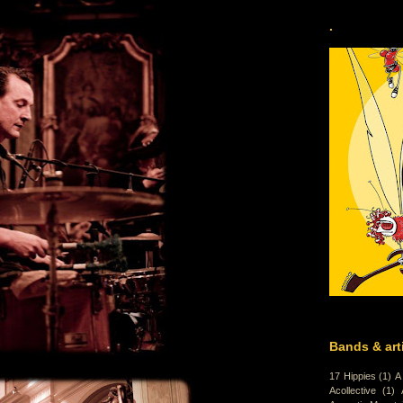
.
Bands & art
17 Hippies
(1)
A
Acollective
(1)