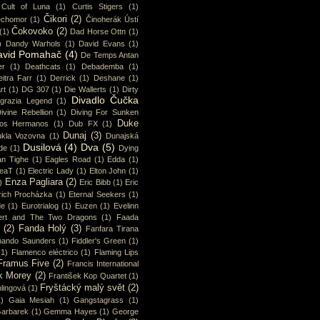
Cult of Luna
(1)
Curtis Stigers
(1)
Čikori
(2)
chomor
(1)
Činoherák Ústí
Čokovoko
(2)
(1)
Dad Horse Ottn
(1)
)
Dandy Warhols
(1)
David Evans
(1)
avid Pomahač
(4)
De Temps Antan
er
(1)
Deathcats
(1)
Debademba
(1)
itra Farr
(1)
Derrick
(1)
Deshane
(1)
rt
(1)
DG 307
(1)
Die Wallerts
(1)
Dirty
Divadlo Čučka
sgrazia Legend
(1)
ivine Rebellion
(1)
Diving For Sunken
Duke
os Hermanos
(1)
Dub FX
(1)
Dunaj
(3)
kla Vozovna
(1)
Dunajská
Dusilová
(4)
Dva
(5)
de
(1)
Dying
an Tighe
(1)
Eagles Road
(1)
Edda
(1)
eaT
(1)
Electric Lady
(1)
Elton John
(1)
Enza Pagliara
(2)
)
Eric Bibb
(1)
Eric
rich Procházka
(1)
Eternal Seekers
(1)
de
(1)
Eurotrialog
(1)
Euzen
(1)
Evelinn
ert and The Two Dragons
(1)
Faada
(2)
Fanda Holý
(3)
Fanfara Tirana
nando Saunders
(1)
Fiddler's Green
(1)
(1)
Flamenco eléctrico
(1)
Flaming Lips
Framus Five
(2)
Francis International
k Morey
(2)
František Kop Quartet
(1)
Fryštácký malý svět
(2)
lingová
(1)
1)
Gaia Mesiah
(1)
Gangstagrass
(1)
arbarek
(1)
Gemma Hayes
(1)
George