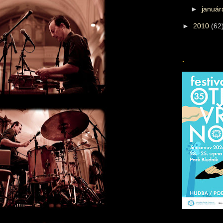
►
januá
►
2010
(62
.