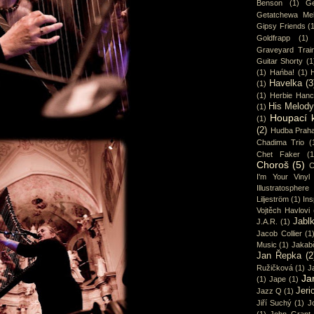
Benson
(1)
Ge
Getatchewa Mek
Gipsy Friends
(
Goldfrapp
(1)
Graveyard Trai
Guitar Shorty
(1
(1)
Hańba!
(1)
Havelka
(3
(1)
(1)
Herbie Han
His Melod
(1)
Houpací 
(1)
(2)
Hudba Prah
Chadima Trio
(
Chet Faker
(1
Choroš
(5)
C
I'm Your Vinyl
Illustratosphere
Liljeström
(1)
Ins
Vojtěch Havlovi
Jabl
J.A.R.
(1)
Jacob Collier
(1
Music
(1)
Jakab
Jan Řepka
(2
Ružičková
(1)
J
Ja
(1)
Jape
(1)
Jeri
Jazz Q
(1)
Jiří Suchý
(1)
J
(1)
John Grant