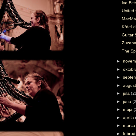
Iva Bit
United 
MacMas
Kŕdeľ 
Guitar 
Zuzana
The Sp
►
novem
►
októb
►
septe
►
augus
►
júla
(2
►
júna
(
►
mája
(
►
apríla
►
marc
►
febru