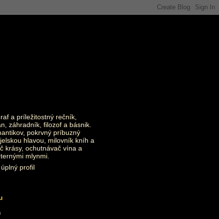
raf a príležitostný rečník,
an, záhradník, filozof a básnik.
ntikov, pokrvný príbuzný
jelskou hlavou, milovník kníh a
č krásy, ochutnávač vína a
eternými mlynmi.
úplný profil
u
)