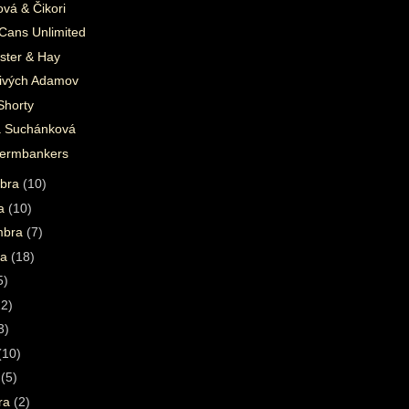
tová & Čikori
Cans Unlimited
ter & Hay
divých Adamov
Shorty
 Suchánková
ermbankers
bra
(10)
ra
(10)
mbra
(7)
ta
(18)
5)
22)
3)
(10)
a
(5)
ára
(2)