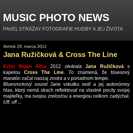
MUSIC PHOTO NEWS
PAVEL STRÁŽAY FOTOGRAFIE HUDBY A JEJ ŽIVOTA
štvrtok 29. marca 2012
Jana Ružičková & Cross The Line
Echo Blues Alive
2012
otvárala
Jana Ružičková
s
kapelou
Cross The Line
.
To
znamená, že bluesový
maratón začal naozaj
zostra
a v poriadnom tempe.
Bluesrockový sound
Jane vskutku
sedí
a jej
autonómny
hlas, ktorý nemá strach reflektovať na vlastné pocity svojej
majiteľky, ma svojou
zrelosťou
a energiou
celkom
zadýchal.
Uff, uff
...