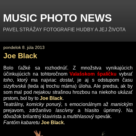
MUSIC PHOTO NEWS
PAVEL STRÁŽAY FOTOGRAFIE HUDBY A JEJ ŽIVOTA
pondelok 8. júla 2013
Joe Black
Bolo ťažké sa rozhodnúť. Z množstva vynikajúcich
účinkujúcich na tohtoročnom
Valašskom špalíčku
vybrať
toho
, ktorý ma najviac
dostal
,
je aj s odstupom času
sizyfovská
(teda aj trochu márna) úloha. Ale predsa, ak by
som mal pod
nejakou
strašnou hrozbou na niekoho ukázať
prstom, bol by to
Joe Black
.
Teatrálny,
komicky ponurý
, s emocionálnym až
manickým
prejavom, zdržanlivo
lascívny
a hlasito úprimný. Na
dôvažok brilantný klavirista a
multihlasový
spevák.
Fantóm kabaretu
Joe Black
.