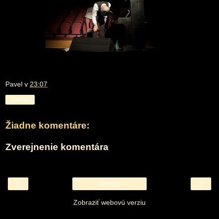
Pavel
v
23:07
Zdieľať
Žiadne komentáre:
Zverejnenie komentára
‹
›
Domov
Zobraziť webovú verziu