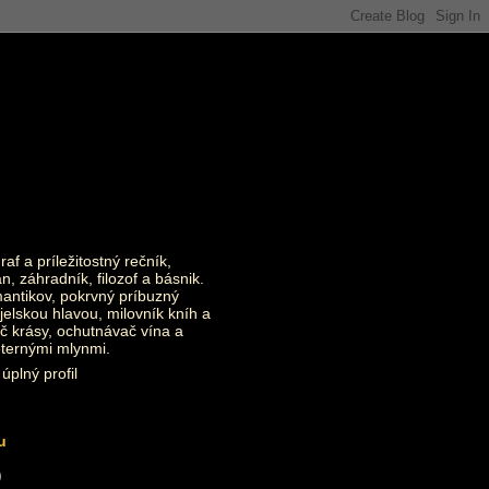
raf a príležitostný rečník,
an, záhradník, filozof a básnik.
ntikov, pokrvný príbuzný
jelskou hlavou, milovník kníh a
č krásy, ochutnávač vína a
eternými mlynmi.
úplný profil
u
)