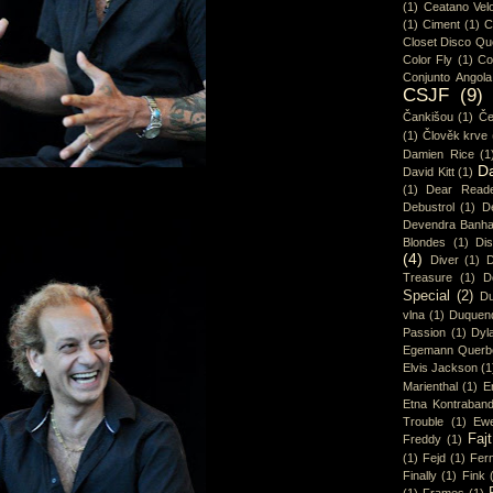
(1)
Ceatano Vel
(1)
Ciment
(1)
C
Closet Disco Q
Color Fly
(1)
Co
Conjunto Angola
CSJF
(9)
Čankišou
(1)
Če
(1)
Člověk krve
Damien Rice
(1
D
David Kitt
(1)
(1)
Dear Read
Debustrol
(1)
De
Devendra Banha
Blondes
(1)
Di
(4)
Diver
(1)
D
Treasure
(1)
D
Special
(2)
Du
vlna
(1)
Duquen
Passion
(1)
Dyl
Egemann Querb
Elvis Jackson
(1
Marienthal
(1)
E
Etna Kontraban
Trouble
(1)
Ew
Fajt
Freddy
(1)
(1)
Fejd
(1)
Fer
Finally
(1)
Fink