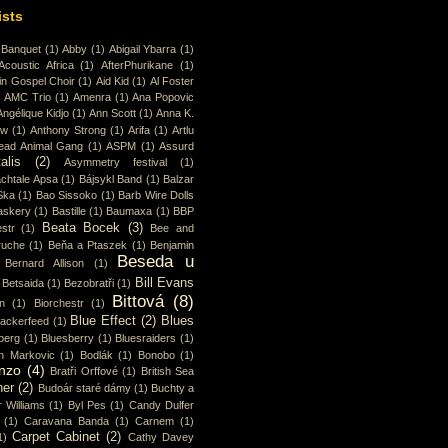
ists
 Banquet
(1)
Abby
(1)
Abigail Ybarra
(1)
Acoustic Africa
(1)
AfterPhurikane
(1)
in Gospel Choir
(1)
Aid Kid
(1)
Al Foster
)
AMC Trio
(1)
Amenra
(1)
Ana Popovic
Angélique Kidjo
(1)
Ann Scott
(1)
Anna K.
ew
(1)
Anthony Strong
(1)
Arifa
(1)
Artlu
ead Animal Gang
(1)
ASPM
(1)
Assurd
alis
(2)
Asymmetry festival
(1)
chtale Apsa
(1)
Bájsykl Band
(1)
Balzar
Ska
(1)
Bao Sissoko
(1)
Barb Wire Dolls
askery
(1)
Bastille
(1)
Baumaxa
(1)
BBP
Beata Bocek
(3)
str
(1)
Bee and
ruche
(1)
Beňa a Ptaszek
(1)
Benjamin
Beseda u
Bernard Allison
(1)
Bill Evans
Betsaida
(1)
Bezobratři
(1)
Bittová
(8)
n
(1)
Biorchestr
(1)
Blue Effect
(2)
Blues
lackerfeed
(1)
berg
(1)
Bluesberry
(1)
Bluesraiders
(1)
n Markovic
(1)
Bodlák
(1)
Bonobo
(1)
nzo
(4)
Bratři Orffové
(1)
British Sea
ner
(2)
Budoár staré dámy
(1)
Buchty a
 Williams
(1)
Byl Pes
(1)
Candy Dulfer
(1)
Caravana Banda
(1)
Carnem
(1)
Carpet Cabinet
(2)
1)
Cathy Davey