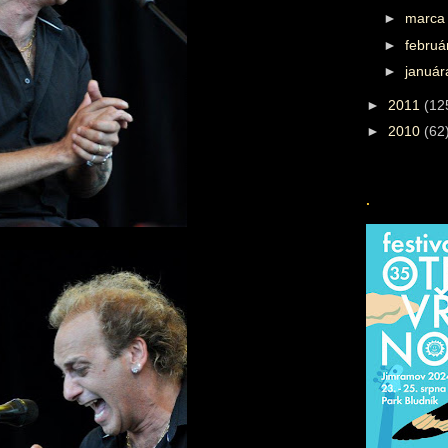
►
marc
►
febru
►
januá
►
2011
(12
►
2010
(62
.