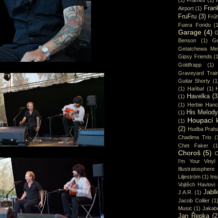
(1)
Frames
(1)
Fran
Airport
(1)
FruFru
(3)
Frűh
Fuera Fondo
(
Garage
(4)
G
Benson
(1)
Ge
Getatchewa Mek
Gipsy Friends
(
Goldfrapp
(1)
Graveyard Trai
Guitar Shorty
(1
(1)
Hańba!
(1)
Havelka
(3
(1)
(1)
Herbie Han
His Melod
(1)
Houpací 
(1)
(2)
Hudba Prah
Chadima Trio
(
Chet Faker
(1
Choroš
(5)
C
I'm Your Vinyl
Illustratosphere
Liljeström
(1)
Ins
Vojtěch Havlovi
Jabl
J.A.R.
(1)
Jacob Collier
(1
Music
(1)
Jakab
Jan Řepka
(2