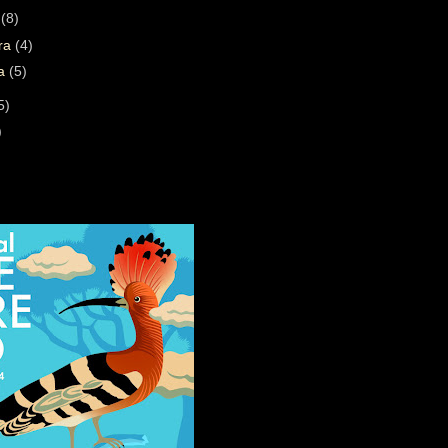
a
(8)
ára
(4)
ra
(5)
5)
)