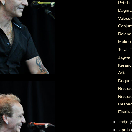
Petr Lu
Dagmar
Valašs
Conjunt
Roland
Mulatu 
Terah T
Jagwa 
Karandi
Arifa
Duque
Respec
Respec
Respec
Finally
►
mája
(
►
apríla