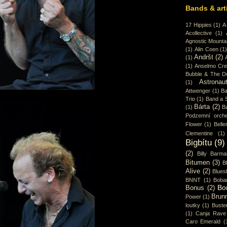
Bands & art
17 Hippies
(1)
A
Acollective
(1)
Agnostic Mounta
(1)
Alin Coen
(1
Andršt
(2)
(1)
(1)
Anselmo Cr
Bubble & The D
Astronaut
(1)
Attwenger
(1)
Ba
Trio
(1)
Band a 
Bárta
(2)
(1)
B
Podzemní orche
Flower
(1)
Belle
Clementine
(1)
Bigbítu
(9)
(2)
Billy Barma
Bitumen
(3)
B
Alive
(2)
Blues
BNNT
(1)
Boba
Bo
Bonus
(2)
Brun
Power
(1)
loutky
(1)
Buster
(1)
Canja Rave
Caro Emerald
(