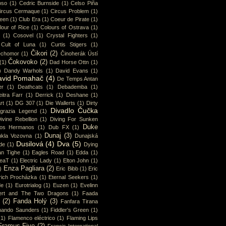
oso
(1)
Cedric Burnside
(1)
Celso Piña
ircus Cermaque
(1)
Circus Problem
(1)
ueen
(1)
Club Era
(1)
Coeur de Pirate
(1)
lour of Rice
(1)
Colours of Ostrava
(1)
(1)
Cosovel
(1)
Crystal Fighters
(1)
Cult of Luna
(1)
Curtis Stigers
(1)
Čikori
(2)
chomor
(1)
Činoherák Ústí
Čokovoko
(2)
(1)
Dad Horse Ottn
(1)
)
Dandy Warhols
(1)
David Evans
(1)
avid Pomahač
(4)
De Temps Antan
er
(1)
Deathcats
(1)
Debademba
(1)
itra Farr
(1)
Derrick
(1)
Deshane
(1)
rt
(1)
DG 307
(1)
Die Wallerts
(1)
Dirty
Divadlo Čučka
sgrazia Legend
(1)
ivine Rebellion
(1)
Diving For Sunken
Duke
os Hermanos
(1)
Dub FX
(1)
Dunaj
(3)
kla Vozovna
(1)
Dunajská
Dusilová
(4)
Dva
(5)
de
(1)
Dying
an Tighe
(1)
Eagles Road
(1)
Edda
(1)
eaT
(1)
Electric Lady
(1)
Elton John
(1)
Enza Pagliara
(2)
)
Eric Bibb
(1)
Eric
rich Procházka
(1)
Eternal Seekers
(1)
de
(1)
Eurotrialog
(1)
Euzen
(1)
Evelinn
ert and The Two Dragons
(1)
Faada
(2)
Fanda Holý
(3)
Fanfara Tirana
nando Saunders
(1)
Fiddler's Green
(1)
(1)
Flamenco eléctrico
(1)
Flaming Lips