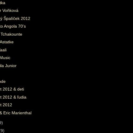
tka
 Voňková
ký Špalíček 2012
o Angola 70's
 Tchakounte
Astatke
aali
Music
la Junior
nde
t 2012 & deti
t 2012 & ľudia
t 2012
 & Eric Marienthal
9)
(9)