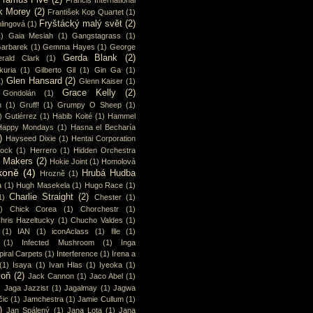
Framus Five
(2)
Francis International
k Morey
(2)
František Kop Quartet
(1)
Fryštácký malý svět
(2)
lingová
(1)
1)
Gaia Mesiah
(1)
Gangstagrass
(1)
arbarek
(1)
Gemma Hayes
(1)
George
Gerda Blank
(2)
rald Clark
(1)
uria
(1)
Gilberto Gil
(1)
Gin Ga
(1)
Glen Hansard
(2)
1)
Glenn Kaiser
(1)
Grace Kelly
(2)
Gondolán
(1)
n
(1)
Gruff!
(1)
Grumpy O Sheep
(1)
)
Gutiérrez
(1)
Habib Koité
(1)
Hammel
Happy Mondays
(1)
Hasna el Becharía
)
Hayseed Dixie
(1)
Hentai Corporation
cock
(1)
Herrero
(1)
Hidden Orchestra
y Makers
(2)
Hokie Joint
(1)
Homolová
koně
(4)
Hrubá Hudba
Hrozně
(1)
a
(1)
Hugh Masekela
(1)
Hugo Race
(1)
Charlie Straight
(2)
1)
Chester
(1)
)
Chick Corea
(1)
Chorchestr
(1)
hris Hazeltucky
(1)
Chucho Valdes
(1)
(1)
IAN
(1)
iconAclass
(1)
Ille
(1)
(1)
Infected Mushroom
(1)
Inga
piral Carpets
(1)
Interference
(1)
Irena a
(1)
Isaya
(1)
Ivan Hlas
(1)
Iyeoka
(1)
koň
(2)
Jack Cannon
(1)
Jaco Abel
(1)
)
Jaga Jazzist
(1)
Jagalmay
(1)
Jagwa
čic
(1)
Jamchestra
(1)
Jamie Cullum
(1)
)
Jan Spálený
(1)
Jana Lota
(1)
Jana