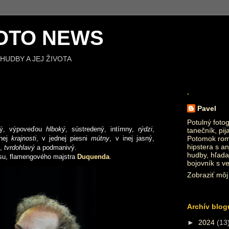
OTO NEWS
HUDBY A JEJ ŽIVOTA
.
Pavel
Potulný fotog
ätý, výpoveďou
hlboký
, sústredený, intímny,
rýdzi
,
tanečník, pij
nej
krajnosti
, v jednej piesni
mútny
, v inej jasný,
Potomok roma
hipstera s an
ý,
tvrdohlavý
a podmanivý.
hudby, hľada
asu, flamengového majstra
Duquenda
.
bojovník s v
Zobraziť môj 
Archív blog
►
2024
(13