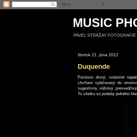
MUSIC PH
PAVEL STRÁŽAY FOTOGRAFIE 
štvrtok 21. júna 2012
Duquende
Pocitovo
drsný
, vnútorné nap
chvíľami
vybičovaný
do emotív
sugestívny, vášnivý, presvedčiv
To
všetko sú podoby jedného hl