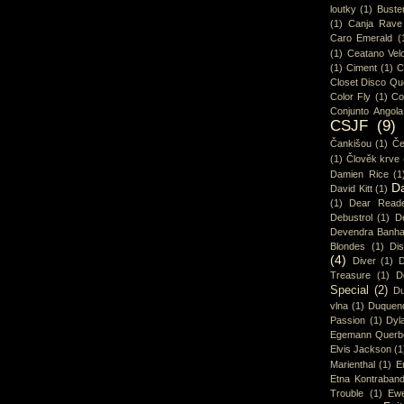
loutky
(1)
Buster
(1)
Canja Rave
Caro Emerald
(
(1)
Ceatano Vel
(1)
Ciment
(1)
C
Closet Disco Q
Color Fly
(1)
Co
Conjunto Angola
CSJF
(9)
Čankišou
(1)
Če
(1)
Člověk krve
Damien Rice
(1
D
David Kitt
(1)
(1)
Dear Read
Debustrol
(1)
De
Devendra Banha
Blondes
(1)
Di
(4)
Diver
(1)
D
Treasure
(1)
D
Special
(2)
Du
vlna
(1)
Duquen
Passion
(1)
Dyl
Egemann Querb
Elvis Jackson
(1
Marienthal
(1)
E
Etna Kontraban
Trouble
(1)
Ew