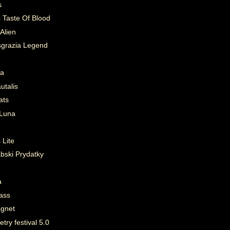
s
c Taste Of Blood
Alien
sgrazia Legend
ka
utalis
ats
 Luna
 Lite
bski Prydatky
a
ass
gnet
ry festival 5.0