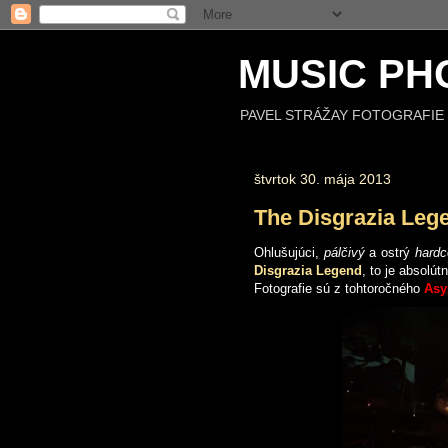
MUSIC PH
PAVEL STRÁŽAY FOTOGRAFIE 
štvrtok 30. mája 2013
The Disgrazia Leg
Ohlušujúci,
pálčivý
a ostrý
hard
Disgrazia Legend
, to je absolú
Fotografie sú z tohtoročného
As