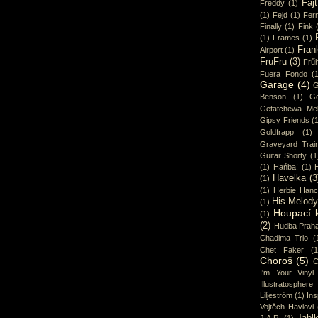
Fajt
Freddy
(1)
(1)
Fejd
(1)
Fer
Finally
(1)
Fink
(1)
Frames
(1)
Fran
Airport
(1)
FruFru
(3)
Frűh
Fuera Fondo
(
Garage
(4)
G
Benson
(1)
Ge
Getatchewa Mek
Gipsy Friends
(
Goldfrapp
(1)
Graveyard Trai
Guitar Shorty
(1
(1)
Hańba!
(1)
Havelka
(3
(1)
(1)
Herbie Han
His Melod
(1)
Houpací 
(1)
(2)
Hudba Prah
Chadima Trio
(
Chet Faker
(1
Choroš
(5)
C
I'm Your Vinyl
Illustratosphere
Liljeström
(1)
Ins
Vojtěch Havlovi