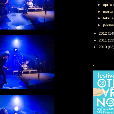
►
apríla
►
marc
►
febru
►
januá
►
2012
(14
►
2011
(12
►
2010
(62
.