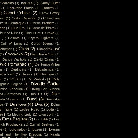
 Williams
(1)
Byl Pes
(1)
Candy Dulfer
(1)
Caravana Banda
(1)
Carnem
(1)
Carpet Cabinet
(2)
1)
Cathy Davey
oso
(1)
Cedric Burnside
(1)
Celso Piña
ircus Cermaque
(1)
Circus Problem
(1)
ueen
(1)
Club Era
(1)
Coeur de Pirate
(1)
lour of Rice
(1)
Colours of Ostrava
(1)
(1)
Cosovel
(1)
Crystal Fighters
(1)
Cult of Luna
(1)
Curtis Stigers
(1)
Čikori
(2)
chomor
(1)
Činoherák Ústí
Čokovoko
(2)
(1)
Dad Horse Ottn
(1)
)
Dandy Warhols
(1)
David Evans
(1)
avid Pomahač
(4)
De Temps Antan
er
(1)
Deathcats
(1)
Debademba
(1)
itra Farr
(1)
Derrick
(1)
Deshane
(1)
rt
(1)
DG 307
(1)
Die Wallerts
(1)
Dirty
Divadlo Čučka
sgrazia Legend
(1)
ivine Rebellion
(1)
Diving For Sunken
Duke
os Hermanos
(1)
Dub FX
(1)
Dunaj
(3)
kla Vozovna
(1)
Dunajská
Dusilová
(4)
Dva
(5)
de
(1)
Dying
an Tighe
(1)
Eagles Road
(1)
Edda
(1)
eaT
(1)
Electric Lady
(1)
Elton John
(1)
Enza Pagliara
(2)
)
Eric Bibb
(1)
Eric
rich Procházka
(1)
Eternal Seekers
(1)
de
(1)
Eurotrialog
(1)
Euzen
(1)
Evelinn
ert and The Two Dragons
(1)
Faada