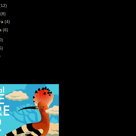
(12)
a
(8)
ára
(4)
ra
(6)
0)
5)
)