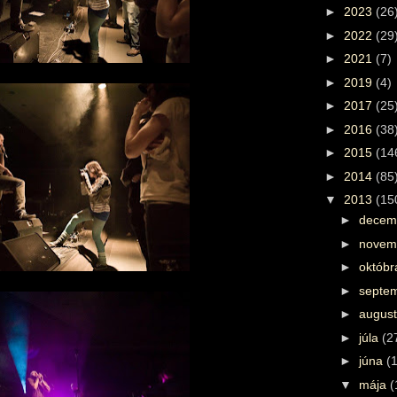
►
2023
(26
►
2022
(29
►
2021
(7)
►
2019
(4)
►
2017
(25
►
2016
(38
►
2015
(14
►
2014
(85
▼
2013
(15
►
decem
►
novem
►
októb
►
septe
►
augus
►
júla
(2
►
júna
(
▼
mája
(