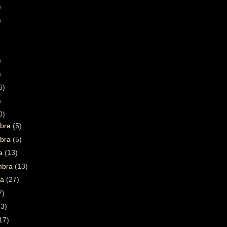
)
)
)
)
6)
)
0)
bra
(5)
bra
(5)
ra
(13)
mbra
(13)
ta
(27)
7)
13)
17)