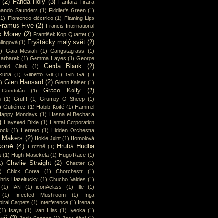
(2)
Fanda Holý
(3)
Fanfara Tirana
nando Saunders
(1)
Fiddler's Green
(1)
(1)
Flamenco eléctrico
(1)
Flaming Lips
Framus Five
(2)
Francis International
k Morey
(2)
František Kop Quartet
(1)
Fryštácký malý svět
(2)
lingová
(1)
1)
Gaia Mesiah
(1)
Gangstagrass
(1)
arbarek
(1)
Gemma Hayes
(1)
George
Gerda Blank
(2)
rald Clark
(1)
uria
(1)
Gilberto Gil
(1)
Gin Ga
(1)
Glen Hansard
(2)
1)
Glenn Kaiser
(1)
Grace Kelly
(2)
Gondolán
(1)
n
(1)
Gruff!
(1)
Grumpy O Sheep
(1)
)
Gutiérrez
(1)
Habib Koité
(1)
Hammel
Happy Mondays
(1)
Hasna el Becharía
)
Hayseed Dixie
(1)
Hentai Corporation
cock
(1)
Herrero
(1)
Hidden Orchestra
y Makers
(2)
Hokie Joint
(1)
Homolová
koně
(4)
Hrubá Hudba
Hrozně
(1)
a
(1)
Hugh Masekela
(1)
Hugo Race
(1)
Charlie Straight
(2)
1)
Chester
(1)
)
Chick Corea
(1)
Chorchestr
(1)
hris Hazeltucky
(1)
Chucho Valdes
(1)
(1)
IAN
(1)
iconAclass
(1)
Ille
(1)
(1)
Infected Mushroom
(1)
Inga
piral Carpets
(1)
Interference
(1)
Irena a
(1)
Isaya
(1)
Ivan Hlas
(1)
Iyeoka
(1)