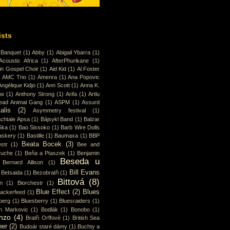
ists
 Banquet
(1)
Abby
(1)
Abigail Ybarra
(1)
Acoustic Africa
(1)
AfterPhurikane
(1)
in Gospel Choir
(1)
Aid Kid
(1)
Al Foster
)
AMC Trio
(1)
Amenra
(1)
Ana Popovic
Angélique Kidjo
(1)
Ann Scott
(1)
Anna K.
ew
(1)
Anthony Strong
(1)
Arifa
(1)
Artlu
ead Animal Gang
(1)
ASPM
(1)
Assurd
alis
(2)
Asymmetry festival
(1)
chtale Apsa
(1)
Bájsykl Band
(1)
Balzar
Ska
(1)
Bao Sissoko
(1)
Barb Wire Dolls
askery
(1)
Bastille
(1)
Baumaxa
(1)
BBP
Beata Bocek
(3)
str
(1)
Bee and
ruche
(1)
Beňa a Ptaszek
(1)
Benjamin
Beseda u
Bernard Allison
(1)
Bill Evans
Betsaida
(1)
Bezobratři
(1)
Bittová
(8)
n
(1)
Biorchestr
(1)
Blue Effect
(2)
Blues
lackerfeed
(1)
berg
(1)
Bluesberry
(1)
Bluesraiders
(1)
n Markovic
(1)
Bodlák
(1)
Bonobo
(1)
nzo
(4)
Bratři Orffové
(1)
British Sea
ner
(2)
Budoár staré dámy
(1)
Buchty a