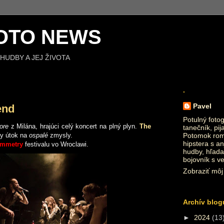
OTO NEWS
HUDBY A JEJ ŽIVOTA
.
Pavel
end
Potulný fotog
core
z Milána, hrajúci celý koncert na plný plyn.
The
tanečník, pij
tny útok na
ospalé
zmysly.
Potomok roma
hipstera s an
ymmetry
festivalu vo Wroclawi.
hudby, hľada
bojovník s v
Zobraziť môj 
Archív blog
►
2024
(13