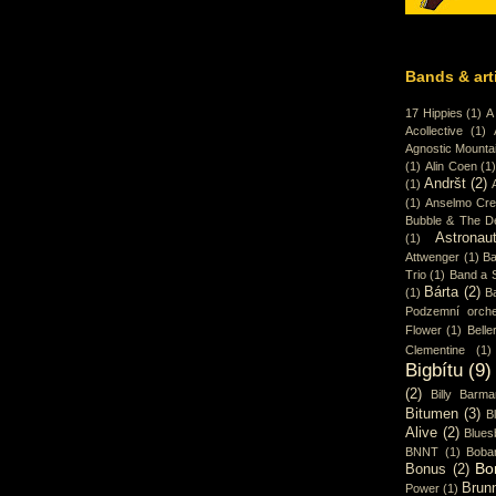
Bands & art
17 Hippies
(1)
A
Acollective
(1)
Agnostic Mounta
(1)
Alin Coen
(1
Andršt
(2)
(1)
(1)
Anselmo Cr
Bubble & The D
Astronaut
(1)
Attwenger
(1)
Ba
Trio
(1)
Band a 
Bárta
(2)
(1)
B
Podzemní orche
Flower
(1)
Belle
Clementine
(1)
Bigbítu
(9)
(2)
Billy Barma
Bitumen
(3)
B
Alive
(2)
Blues
BNNT
(1)
Boba
Bo
Bonus
(2)
Brun
Power
(1)