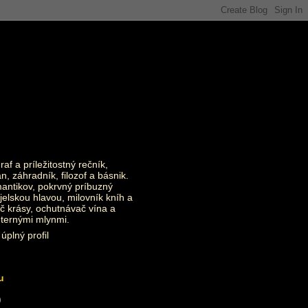
raf a príležitostný rečník,
an, záhradník, filozof a básnik.
ntikov, pokrvný príbuzný
jelskou hlavou, milovník kníh a
č krásy, ochutnávač vína a
eternými mlynmi.
úplný profil
u
)