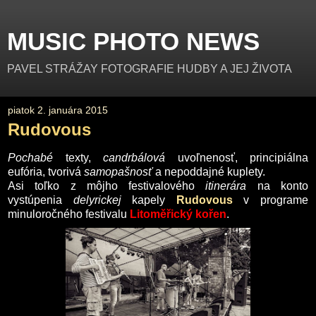
MUSIC PHOTO NEWS
PAVEL STRÁŽAY FOTOGRAFIE HUDBY A JEJ ŽIVOTA
piatok 2. januára 2015
Rudovous
Pochabé
texty,
candrbálová
uvoľnenosť, principiálna
eufória, tvorivá
samopašnosť
a nepoddajné kuplety.
Asi toľko z môjho festivalového
itinerára
na konto
vystúpenia
delyrickej
kapely
Rudovous
v programe
minuloročného festivalu
Litoměřický kořen
.