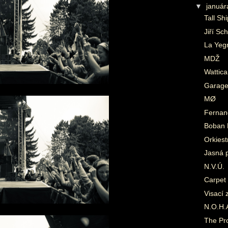
▼
januá
Tall Sh
Jiří Sc
La Yeg
MDŽ
Wattica
Garage
MØ
Fernan
Boban 
Orkiest
Jasná 
N.V.Ú.
Carpet
Visací
N.O.H.
The Pro