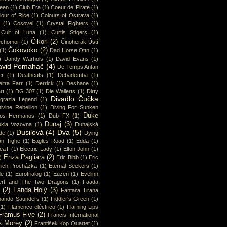
ueen
(1)
Club Era
(1)
Coeur de Pirate
(1)
lour of Rice
(1)
Colours of Ostrava
(1)
(1)
Cosovel
(1)
Crystal Fighters
(1)
Cult of Luna
(1)
Curtis Stigers
(1)
Čikori
(2)
chomor
(1)
Činoherák Ústí
Čokovoko
(2)
(1)
Dad Horse Ottn
(1)
)
Dandy Warhols
(1)
David Evans
(1)
avid Pomahač
(4)
De Temps Antan
er
(1)
Deathcats
(1)
Debademba
(1)
itra Farr
(1)
Derrick
(1)
Deshane
(1)
rt
(1)
DG 307
(1)
Die Wallerts
(1)
Dirty
Divadlo Čučka
sgrazia Legend
(1)
ivine Rebellion
(1)
Diving For Sunken
Duke
os Hermanos
(1)
Dub FX
(1)
Dunaj
(3)
kla Vozovna
(1)
Dunajská
Dusilová
(4)
Dva
(5)
de
(1)
Dying
an Tighe
(1)
Eagles Road
(1)
Edda
(1)
eaT
(1)
Electric Lady
(1)
Elton John
(1)
Enza Pagliara
(2)
)
Eric Bibb
(1)
Eric
rich Procházka
(1)
Eternal Seekers
(1)
de
(1)
Eurotrialog
(1)
Euzen
(1)
Evelinn
ert and The Two Dragons
(1)
Faada
(2)
Fanda Holý
(3)
Fanfara Tirana
nando Saunders
(1)
Fiddler's Green
(1)
(1)
Flamenco eléctrico
(1)
Flaming Lips
Framus Five
(2)
Francis International
k Morey
(2)
František Kop Quartet
(1)