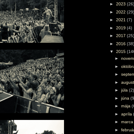
►
2023
(26
►
2022
(29
►
2021
(7)
►
2019
(4)
►
2017
(25
►
2016
(38
▼
2015
(14
►
novem
►
októb
►
septe
►
augus
►
júla
(2
►
júna
(9
►
mája
(
►
apríla
►
marc
►
febru