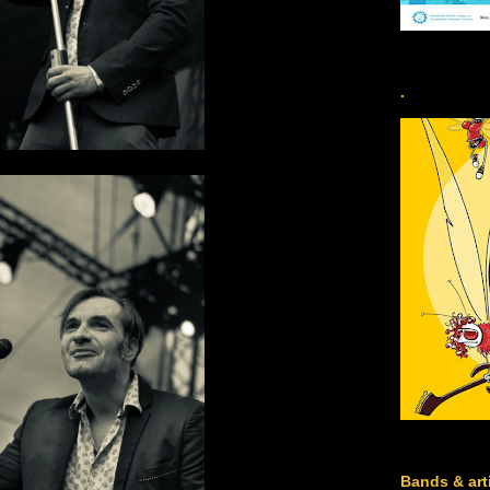
.
Bands & art