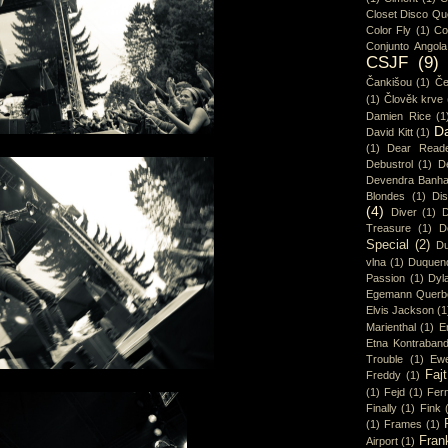
Closet Disco Q
Color Fly
(1)
Co
Conjunto Angola
CSJF
(9)
Čankišou
(1)
Če
(1)
Člověk krve
Damien Rice
(1
D
David Kitt
(1)
(1)
Dear Read
Debustrol
(1)
De
Devendra Banha
Blondes
(1)
Di
(4)
Diver
(1)
D
Treasure
(1)
D
Special
(2)
Du
vlna
(1)
Duquen
Passion
(1)
Dyl
Egemann Querb
Elvis Jackson
(1
Marienthal
(1)
E
Etna Kontraban
Trouble
(1)
Ew
Fajt
Freddy
(1)
(1)
Fejd
(1)
Fer
Finally
(1)
Fink
(1)
Frames
(1)
Fran
Airport
(1)