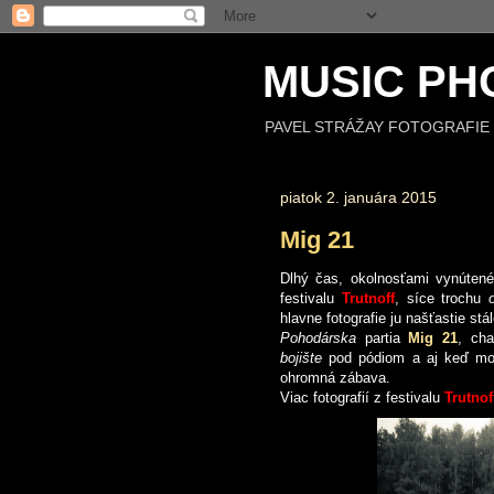
MUSIC PH
PAVEL STRÁŽAY FOTOGRAFIE 
piatok 2. januára 2015
Mig 21
Dlhý čas, okolnosťami vynúten
festivalu
Trutnoff
, síce trochu
hlavne fotografie ju našťastie st
Pohodárska
partia
Mig 21
, ch
bojište
pod pódiom a aj keď m
ohromná zábava.
Viac fotografií z festivalu
Trutnof