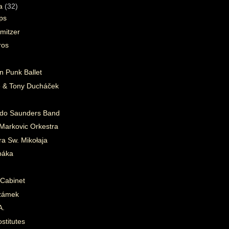
ra
(32)
ips
hmitzer
ros
n Punk Ballet
 & Tony Ducháček
do Saunders Band
Markovic Orkestra
ra Sw. Mikołaja
páka
 Cabinet
 zámek
A.
stitutes