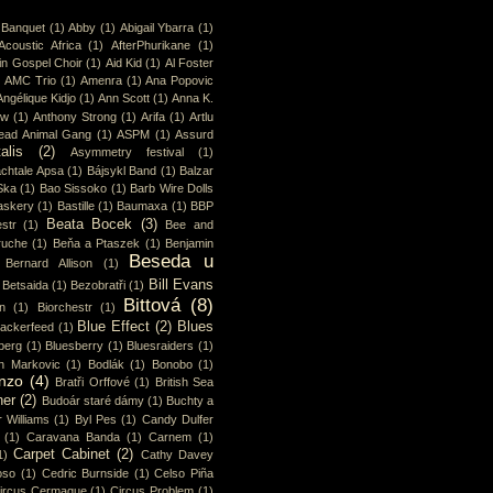
 Banquet
(1)
Abby
(1)
Abigail Ybarra
(1)
Acoustic Africa
(1)
AfterPhurikane
(1)
in Gospel Choir
(1)
Aid Kid
(1)
Al Foster
)
AMC Trio
(1)
Amenra
(1)
Ana Popovic
Angélique Kidjo
(1)
Ann Scott
(1)
Anna K.
ew
(1)
Anthony Strong
(1)
Arifa
(1)
Artlu
ead Animal Gang
(1)
ASPM
(1)
Assurd
alis
(2)
Asymmetry festival
(1)
chtale Apsa
(1)
Bájsykl Band
(1)
Balzar
Ska
(1)
Bao Sissoko
(1)
Barb Wire Dolls
askery
(1)
Bastille
(1)
Baumaxa
(1)
BBP
Beata Bocek
(3)
str
(1)
Bee and
ruche
(1)
Beňa a Ptaszek
(1)
Benjamin
Beseda u
Bernard Allison
(1)
Bill Evans
Betsaida
(1)
Bezobratři
(1)
Bittová
(8)
n
(1)
Biorchestr
(1)
Blue Effect
(2)
Blues
lackerfeed
(1)
berg
(1)
Bluesberry
(1)
Bluesraiders
(1)
n Markovic
(1)
Bodlák
(1)
Bonobo
(1)
nzo
(4)
Bratři Orffové
(1)
British Sea
ner
(2)
Budoár staré dámy
(1)
Buchty a
 Williams
(1)
Byl Pes
(1)
Candy Dulfer
(1)
Caravana Banda
(1)
Carnem
(1)
Carpet Cabinet
(2)
1)
Cathy Davey
oso
(1)
Cedric Burnside
(1)
Celso Piña
ircus Cermaque
(1)
Circus Problem
(1)