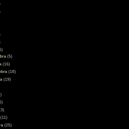
)
)
)
)
6)
bra
(5)
ra
(16)
mbra
(18)
ta
(19)
)
)
6)
(3)
a
(11)
ára
(25)