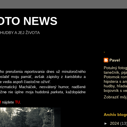
OTO NEWS
HUDBY A JEJ ŽIVOTA
.
Pavel
Potulný fotog
ého prerušenia
reportovania
dnes už minuloročného
tanečník, pij
oslabil
moju pamäť, avšak zápisky z
karisbloku
a
Potomok roma
hipstera s an
ále vedia aspoň čiastočne
oživiť
.
hudby, hľada
arizmatický Macháček,
nesvätený
humor, nadšené
bojovník s v
ožn
o
nie úplne moja hudobná
parketa
, každopádne
Zobraziť môj 
f
nájdete
TU
.
Archív blog
►
2024
(13