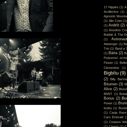
17 Hippies
(1)
A
Acollective
(1)
Agnostic Mounta
(1)
Alin Coen
(1
Andršt
(2)
(1)
(1)
Anselmo Cr
Bubble & The D
Astronaut
(1)
Attwenger
(1)
Ba
Trio
(1)
Band a 
Bárta
(2)
(1)
B
Podzemní orche
Flower
(1)
Belle
Clementine
(1)
Bigbítu
(9)
(2)
Billy Barma
Bitumen
(3)
B
Alive
(2)
Blues
BNNT
(1)
Boba
Bo
Bonus
(2)
Brun
Power
(1)
loutky
(1)
Buster
(1)
Canja Rave
Caro Emerald
(
(1)
Ceatano Vel
(1)
Ciment
(1)
C