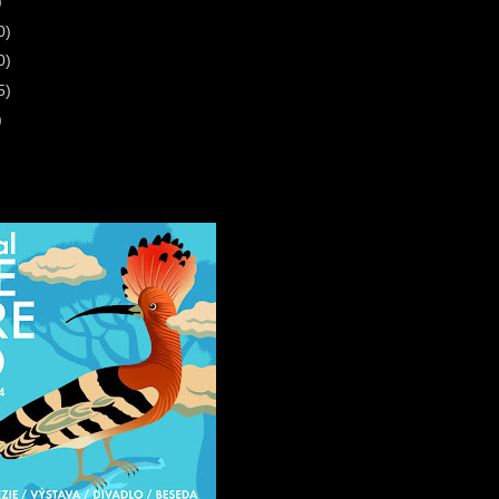
)
0)
0)
5)
)