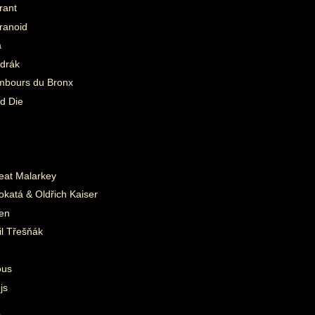
rant
ranoid
a
ndrák
mbours du Bronx
d Die
eat Malarkey
katá & Oldřich Kaiser
wen
il Třešňák
ous
js