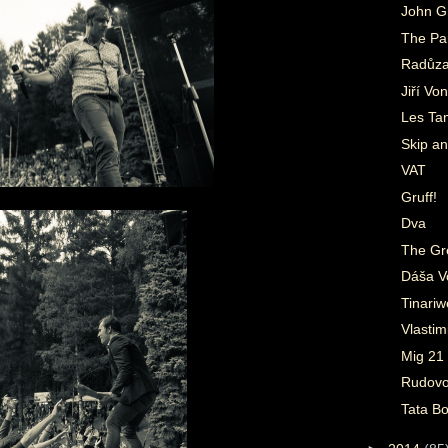
John G
The Pa
Radůz
Jiří Vo
Les Ta
Skip an
VAT
Gruff!
Dva
The Gr
Dáša Vo
Tinari
Vlastim
Mig 21
Rudov
Tata Bo