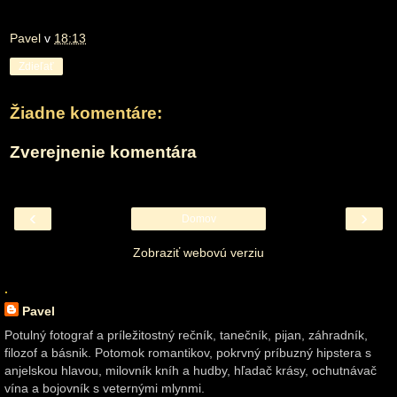
Pavel
v
18:13
Zdieľať
Žiadne komentáre:
Zverejnenie komentára
‹
›
Domov
Zobraziť webovú verziu
.
Pavel
Potulný fotograf a príležitostný rečník, tanečník, pijan, záhradník,
filozof a básnik. Potomok romantikov, pokrvný príbuzný hipstera s
anjelskou hlavou, milovník kníh a hudby, hľadač krásy, ochutnávač
vína a bojovník s veternými mlynmi.