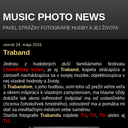
MUSIC PHOTO NEWS
PAVEL STRÁŽAY FOTOGRAFIE HUDBY A JEJ ŽIVOTA
utorok 24. mája 2016
Traband
Jednou z hudobných
duší
familiárneho festivalu
Litoměřický kořen
, je aj
Traband
, kapela
strácajúca
a
zároveň
nachádzajúca
sa
v svojej muzike,
objektivizujúca
v
nej vlastné hodnoty a životy.
S
Trabandom
, s
jeho
hudbou, som toho už prežil veľmi veľa
a okrem inšpirácii k vlastným zamysleniam, ma hlavne vždy
dokáže tak akosi
odhmotniť
(odpútať ma od
ustavičného
chcenia čohokoľvek hmotného),
odosobniť
ma a pomáha mi
stať sa
meditačným médiom
sebe samému.
Staršie fotografie
Trabandu
nájdete
TU
,
TU
,
TU
alebo aj
TU
.