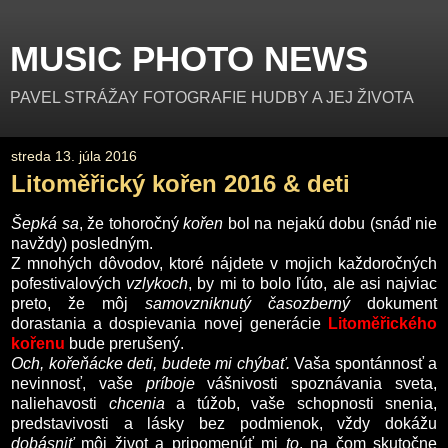
MUSIC PHOTO NEWS
PAVEL STRÁŽAY FOTOGRAFIE HUDBY A JEJ ŽIVOTA
streda 13. júla 2016
Litoměřický kořen 2016 & deti
Šepká sa
, že tohoročný
kořen
bol na nejakú dobu (snáď nie
navždy) posledným.
Z mnohých dôvodov, ktoré nájdete v mojich každoročných
pofestivalových
vzlykoch
, by mi to bolo ľúto, ale asi najviac
preto, že môj
samovzniknutý
časozberný
dokument
dorastania a dospievania novej generácie
Litoměřického
kořenu
bude prerušený.
Och, kořeňácke deti, budete mi chýbať.
Vaša spontánnosť a
nevinnosť, vaše
príboje
vášnivosti spoznávania sveta,
naliehavosti
chcenia
a túžob, vaše schopnosti snenia,
predstavivosti a lásky bez podmienok, vždy dokážu
dobásniť
môj život a pripomenúť mi
to
, na čom skutočne