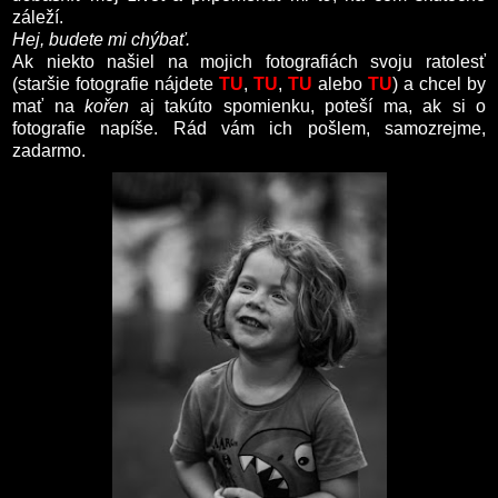
záleží.
Hej, budete mi chýbať.
Ak niekto našiel na mojich fotografiách svoju ratolesť
(staršie fotografie nájdete
TU
,
TU
,
TU
alebo
TU
) a chcel by
mať na
kořen
aj takúto spomienku, poteší ma, ak si o
fotografie napíše. Rád vám ich pošlem, samozrejme,
zadarmo.