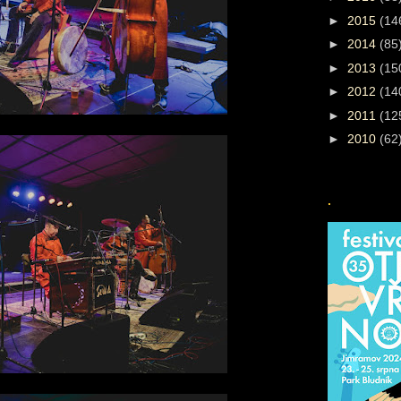
►
2015
(14
►
2014
(85
►
2013
(15
►
2012
(14
►
2011
(12
►
2010
(62
.