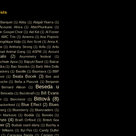
ists
 Banquet
(1)
Abby
(1)
Abigail Ybarra
(1)
Acoustic Africa
(1)
AfterPhurikane
(1)
in Gospel Choir
(1)
Aid Kid
(1)
Al Foster
)
AMC Trio
(1)
Amenra
(1)
Ana Popovic
Angélique Kidjo
(1)
Ann Scott
(1)
Anna K.
ew
(1)
Anthony Strong
(1)
Arifa
(1)
Artlu
ead Animal Gang
(1)
ASPM
(1)
Assurd
alis
(2)
Asymmetry festival
(1)
chtale Apsa
(1)
Bájsykl Band
(1)
Balzar
Ska
(1)
Bao Sissoko
(1)
Barb Wire Dolls
askery
(1)
Bastille
(1)
Baumaxa
(1)
BBP
Beata Bocek
(3)
str
(1)
Bee and
ruche
(1)
Beňa a Ptaszek
(1)
Benjamin
Beseda u
Bernard Allison
(1)
Bill Evans
Betsaida
(1)
Bezobratři
(1)
Bittová
(8)
n
(1)
Biorchestr
(1)
Blue Effect
(2)
Blues
lackerfeed
(1)
berg
(1)
Bluesberry
(1)
Bluesraiders
(1)
n Markovic
(1)
Bodlák
(1)
Bonobo
(1)
nzo
(4)
Bratři Orffové
(1)
British Sea
ner
(2)
Budoár staré dámy
(1)
Buchty a
 Williams
(1)
Byl Pes
(1)
Candy Dulfer
(1)
Caravana Banda
(1)
Carnem
(1)