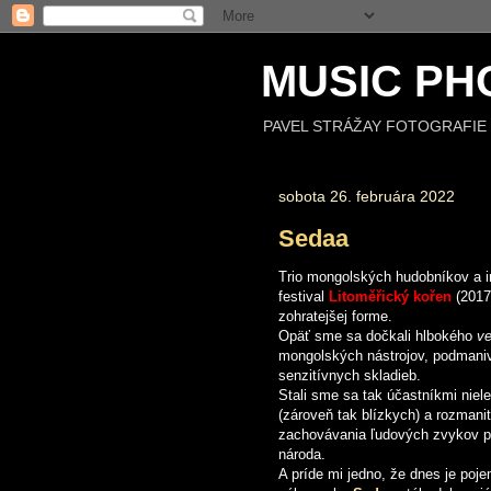
MUSIC PH
PAVEL STRÁŽAY FOTOGRAFIE 
sobota 26. februára 2022
Sedaa
Trio mongolských hudobníkov a i
festival
Litoměřický kořen
(2017
zohratejšej forme.
Opäť sme sa dočkali hlbokého
ve
mongolských nástrojov, podmani
senzitívnych skladieb.
Stali sme sa tak účastníkmi niele
(zároveň tak blízkych) a rozmanit
zachovávania ľudových zvykov pr
národa.
A príde mi jedno, že dnes je poj