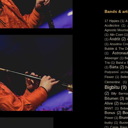
Bands & art
17 Hippies
(1)
A
Acollective
(1)
Agnostic Mounta
(1)
Alin Coen
(1
Andršt
(2)
(1)
(1)
Anselmo Cr
Bubble & The D
Astronaut
(1)
Attwenger
(1)
Ba
Trio
(1)
Band a 
Bárta
(2)
(1)
B
Podzemní orche
Flower
(1)
Belle
Clementine
(1)
Bigbítu
(9)
(2)
Billy Barma
Bitumen
(3)
B
Alive
(2)
Blues
BNNT
(1)
Boba
Bo
Bonus
(2)
Brun
Power
(1)
loutky
(1)
Buster
(1)
Canja Rave