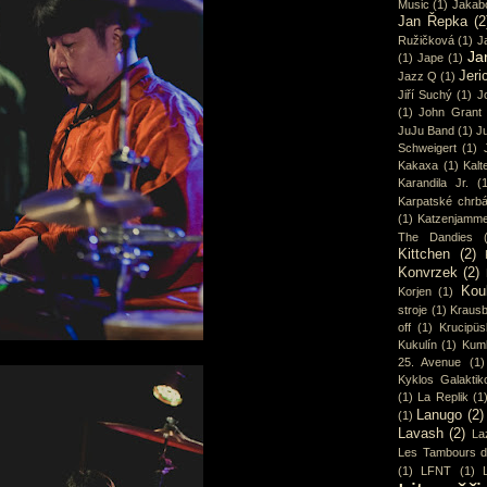
Music
(1)
Jakab
Jan Řepka
(2
Ružičková
(1)
J
Ja
(1)
Jape
(1)
Jeri
Jazz Q
(1)
Jiří Suchý
(1)
J
(1)
John Grant
JuJu Band
(1)
Ju
Schweigert
(1)
Kakaxa
(1)
Kalt
Karandila Jr.
(
Karpatské chrbá
(1)
Katzenjamme
The Dandies
Kittchen
(2)
Konvrzek
(2)
Kou
Korjen
(1)
stroje
(1)
Krausb
off
(1)
Krucipüs
Kukulín
(1)
Kum
25. Avenue
(1)
Kyklos Galaktik
(1)
La Replik
(1
Lanugo
(2)
(1)
Lavash
(2)
La
Les Tambours d
(1)
LFNT
(1)