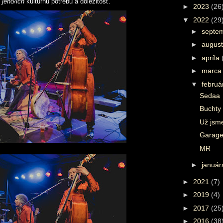
ú
jeho/ich
kultúrnu potrebu a dôležitosť.
►
2023
(26
▼
2022
(29
►
septe
►
augus
►
apríla
►
marc
▼
febru
Sedaa
Buchty 
Už jsm
Garage
MR
►
januá
►
2021
(7)
►
2019
(4)
►
2017
(25
►
2016
(38