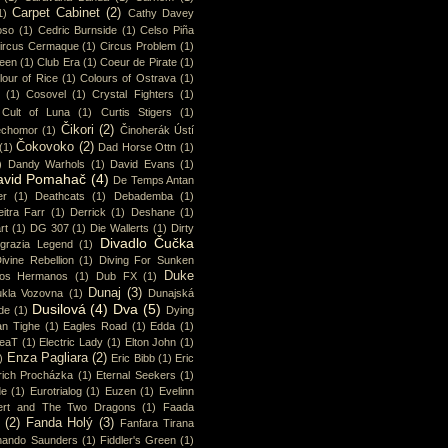
Carpet Cabinet
(2)
1)
Cathy Davey
oso
(1)
Cedric Burnside
(1)
Celso Piña
ircus Cermaque
(1)
Circus Problem
(1)
ueen
(1)
Club Era
(1)
Coeur de Pirate
(1)
lour of Rice
(1)
Colours of Ostrava
(1)
(1)
Cosovel
(1)
Crystal Fighters
(1)
Cult of Luna
(1)
Curtis Stigers
(1)
Čikori
(2)
chomor
(1)
Činoherák Ústí
Čokovoko
(2)
(1)
Dad Horse Ottn
(1)
)
Dandy Warhols
(1)
David Evans
(1)
avid Pomahač
(4)
De Temps Antan
er
(1)
Deathcats
(1)
Debademba
(1)
itra Farr
(1)
Derrick
(1)
Deshane
(1)
rt
(1)
DG 307
(1)
Die Wallerts
(1)
Dirty
Divadlo Čučka
sgrazia Legend
(1)
ivine Rebellion
(1)
Diving For Sunken
Duke
os Hermanos
(1)
Dub FX
(1)
Dunaj
(3)
kla Vozovna
(1)
Dunajská
Dusilová
(4)
Dva
(5)
de
(1)
Dying
an Tighe
(1)
Eagles Road
(1)
Edda
(1)
eaT
(1)
Electric Lady
(1)
Elton John
(1)
Enza Pagliara
(2)
)
Eric Bibb
(1)
Eric
rich Procházka
(1)
Eternal Seekers
(1)
de
(1)
Eurotrialog
(1)
Euzen
(1)
Evelinn
ert and The Two Dragons
(1)
Faada
(2)
Fanda Holý
(3)
Fanfara Tirana
nando Saunders
(1)
Fiddler's Green
(1)