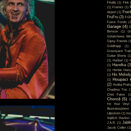
Finally
(1)
Fink
(1)
Frames
(1)
Fran
Airport
(1)
FruFru
(3)
Frűh
Fuera Fondo
(
Garage
(4)
G
Benson
(1)
Ge
Getatchewa Mek
Gipsy Friends
(
Goldfrapp
(1)
Graveyard Trai
Guitar Shorty
(1
(1)
Hańba!
(1)
Havelka
(3
(1)
(1)
Herbie Han
His Melod
(1)
Houpací 
(1)
(2)
Hudba Prah
Chadima Trio
(
Chet Faker
(1
Choroš
(5)
C
I'm Your Vinyl
Illustratosphere
Liljeström
(1)
Ins
Vojtěch Havlovi
Jabl
J.A.R.
(1)
Jacob Collier
(1