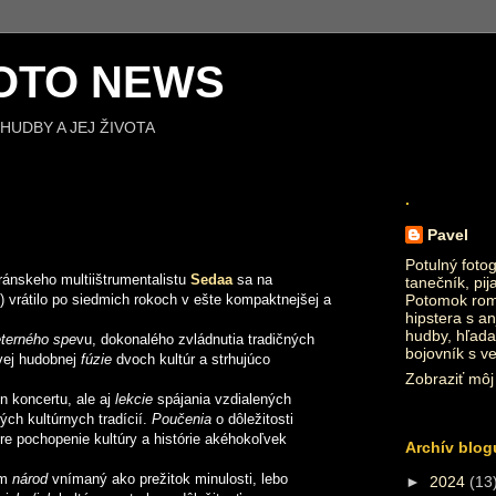
OTO NEWS
HUDBY A JEJ ŽIVOTA
.
Pavel
Potulný fotog
ránskeho multiištrumentalistu
Sedaa
sa na
tanečník, pij
) vrátilo po siedmich rokoch v ešte kompaktnejšej a
Potomok roma
hipstera s an
hudby, hľada
terného spe
vu, dokonalého zvládnutia tradičných
bojovník s v
vej hudobnej
fúzie
dvoch kultúr a strhujúco
Zobraziť môj 
n koncertu, ale aj
lekcie
spájania vzdialených
ých kultúrnych tradícií.
Poučenia
o dôležitosti
e pochopenie kultúry a histórie akéhokoľvek
Archív blog
em
národ
vnímaný ako prežitok minulosti, lebo
►
2024
(13