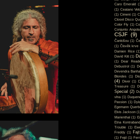
Caro Emerald
(
(1)
Ceatano Vel
(1)
Ciment
(1)
C
Closet Disco Q
Color Fly
(1)
Co
Conjunto Angola
CSJF
(9)
Čankišou
(1)
Če
(1)
Člověk krve
Damien Rice
(1
D
David Kitt
(1)
(1)
Dear Read
Debustrol
(1)
De
Devendra Banha
Blondes
(1)
Di
(4)
Diver
(1)
D
Treasure
(1)
D
Special
(2)
Du
vlna
(1)
Duquen
Passion
(1)
Dyl
Egemann Querb
Elvis Jackson
(1
Marienthal
(1)
E
Etna Kontraban
Trouble
(1)
Ew
Fajt
Freddy
(1)
(1)
Fejd
(1)
Fer