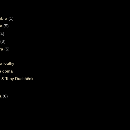
)
)
mbra
(1)
ta
(5)
(4)
a
(8)
ára
(5)
a loutky
e doma
 & Tony Ducháček
ra
(6)
)
)