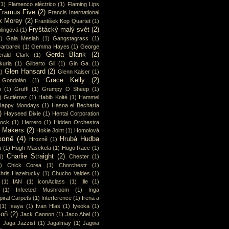
(1)
Flamenco eléctrico
(1)
Flaming Lips
Framus Five
(2)
Francis International
k Morey
(2)
František Kop Quartet
(1)
Fryštácký malý svět
(2)
lingová
(1)
1)
Gaia Mesiah
(1)
Gangstagrass
(1)
arbarek
(1)
Gemma Hayes
(1)
George
Gerda Blank
(2)
rald Clark
(1)
uria
(1)
Gilberto Gil
(1)
Gin Ga
(1)
Glen Hansard
(2)
1)
Glenn Kaiser
(1)
Grace Kelly
(2)
Gondolán
(1)
n
(1)
Gruff!
(1)
Grumpy O Sheep
(1)
)
Gutiérrez
(1)
Habib Koité
(1)
Hammel
Happy Mondays
(1)
Hasna el Becharía
)
Hayseed Dixie
(1)
Hentai Corporation
cock
(1)
Herrero
(1)
Hidden Orchestra
y Makers
(2)
Hokie Joint
(1)
Homolová
koně
(4)
Hrubá Hudba
Hrozně
(1)
a
(1)
Hugh Masekela
(1)
Hugo Race
(1)
Charlie Straight
(2)
1)
Chester
(1)
)
Chick Corea
(1)
Chorchestr
(1)
hris Hazeltucky
(1)
Chucho Valdes
(1)
(1)
IAN
(1)
iconAclass
(1)
Ille
(1)
(1)
Infected Mushroom
(1)
Inga
piral Carpets
(1)
Interference
(1)
Irena a
(1)
Isaya
(1)
Ivan Hlas
(1)
Iyeoka
(1)
koň
(2)
Jack Cannon
(1)
Jaco Abel
(1)
)
Jaga Jazzist
(1)
Jagalmay
(1)
Jagwa