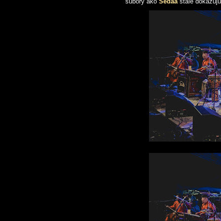
súbory ako
Sedaa
stále dokazuj