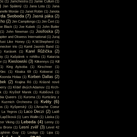
čic
(1)
Jamchestra
(1)
Jamie Cullum
(1)
)
Jan Spálený
(1)
Jana Lota
(1)
Jana
anelle Monáe
(1)
Janet Robin
(1)
Janota
rda Svoboda
(7)
Jasná páka
(2)
cho
(2)
Jim Campilongo
(1)
Jim Čert
(1)
oe Black
(1)
Joe Kubek
(1)
John Butler
Josifoska
(2)
(1)
John Newman
(1)
piter and Okwess International
(1)
Juraj
Just Like Honey
(1)
K.W.Shepherd
(1)
enecker trio
(1)
Kamil Jasmín Band
(1)
Karel Růžička
(2)
1)
Karásek
(1)
ty
(1)
Kašpárek v rohlíku
(1)
Katarzia
Kieslowski
(3)
r
(1)
Kilkennys
(1)
Kill
(1)
King Ayisoba
(1)
Kirschner
(1)
Klec
(1)
Kloaka 69
(1)
Kolowrat
(1)
Korben Dallas
(2)
Koonda Holaa
(1)
bek
(2)
Krajina Ró
(1)
Krásné nové
erry
(1)
Kŕdeľ divých Adamov
(1)
Krch-
k
(1)
Kryštof Marek
(1)
Kubišová
(1)
bia Queers
(1)
Kuroma
(1)
Kurtizány z
Květy
(6)
Kuzmich Orchestra
(1)
os
(1)
Kyšperský
(1)
L’Arrache Coeur
Laco Deczi
(2)
)
La Yegros
(1)
Ladě
Lapčíková
(1)
Lars Wallin
(1)
Láska
(1)
Lebeda
(4)
zer Viking
(1)
Lenny
(1)
Lesní zvěř
(3)
u Bronx
(1)
Level 42
Lightnin Guy
(1)
Lindigo
(1)
Lipa
(1)