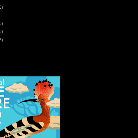
6)
)
0)
0)
5)
)