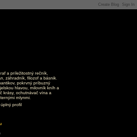
raf a príležitostný rečník,
an, záhradník, filozof a básnik.
ntikov, pokrvný príbuzný
jelskou hlavou, milovník kníh a
č krásy, ochutnávač vína a
eternými mlynmi.
úplný profil
u
)