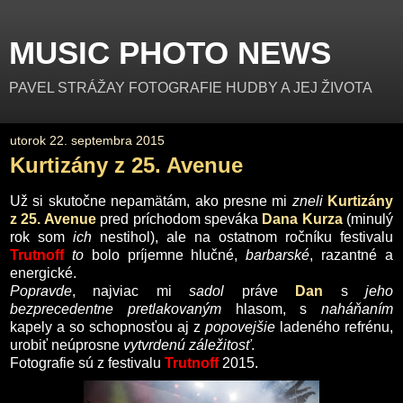
MUSIC PHOTO NEWS
PAVEL STRÁŽAY FOTOGRAFIE HUDBY A JEJ ŽIVOTA
utorok 22. septembra 2015
Kurtizány z 25. Avenue
Už si skutočne nepamätám, ako presne mi
zneli
Kurtizány
z 25. Avenue
pred príchodom speváka
Dana Kurza
(minulý
rok som
ich
nestihol), ale na ostatnom ročníku festivalu
Trutnoff
to
bolo príjemne hlučné,
barbarské
, razantné a
energické.
Popravde
, najviac mi
sadol
práve
Dan
s
jeho
bezprecedentne
pretlakovaným
hlasom, s
naháňaním
kapely a so schopnosťou aj z
popovejšie
ladeného refrénu,
urobiť neúprosne
vytvrdenú
záležitosť
.
Fotografie sú z festivalu
Trutnoff
2015.