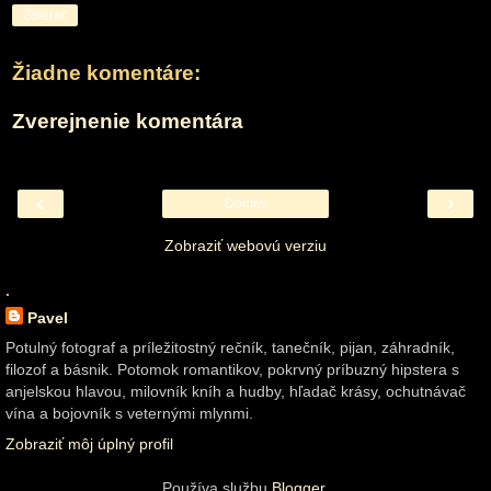
Zdieľať
Žiadne komentáre:
Zverejnenie komentára
‹
›
Domov
Zobraziť webovú verziu
.
Pavel
Potulný fotograf a príležitostný rečník, tanečník, pijan, záhradník,
filozof a básnik. Potomok romantikov, pokrvný príbuzný hipstera s
anjelskou hlavou, milovník kníh a hudby, hľadač krásy, ochutnávač
vína a bojovník s veternými mlynmi.
Zobraziť môj úplný profil
Používa službu
Blogger
.