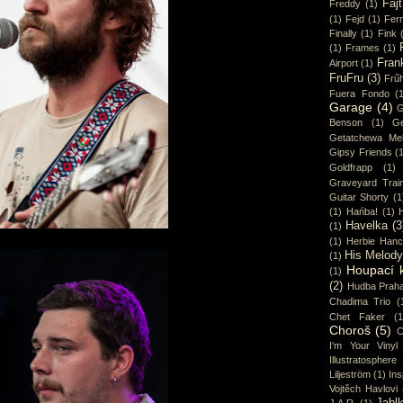
Fajt
Freddy
(1)
(1)
Fejd
(1)
Fer
Finally
(1)
Fink
(1)
Frames
(1)
Fran
Airport
(1)
FruFru
(3)
Frűh
Fuera Fondo
(
Garage
(4)
G
Benson
(1)
Ge
Getatchewa Mek
Gipsy Friends
(
Goldfrapp
(1)
Graveyard Trai
Guitar Shorty
(1
(1)
Hańba!
(1)
Havelka
(3
(1)
(1)
Herbie Han
His Melod
(1)
Houpací 
(1)
(2)
Hudba Prah
Chadima Trio
(
Chet Faker
(1
Choroš
(5)
C
I'm Your Vinyl
Illustratosphere
Liljeström
(1)
Ins
Vojtěch Havlovi