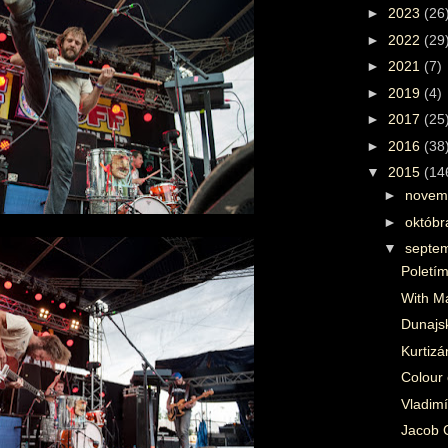
►
2023
(26
►
2022
(29
►
2021
(7)
►
2019
(4)
►
2017
(25
►
2016
(38
▼
2015
(14
►
novem
►
októb
▼
septe
Poletí
With M
Dunajs
Kurtizá
Colour 
Vladimí
Jacob C