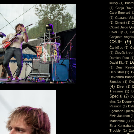
loutky
(1)
Buster
(1)
Canja Rave
Caro Emerald
(
(1)
Ceatano Vel
(1)
Ciment
(1)
C
Closet Disco Q
Color Fly
(1)
Co
Conjunto Angola
CSJF
(9)
Čankišou
(1)
Če
(1)
Člověk krve
Damien Rice
(1
D
David Kitt
(1)
(1)
Dear Read
Debustrol
(1)
De
Devendra Banha
Blondes
(1)
Di
(4)
Diver
(1)
D
Treasure
(1)
D
Special
(2)
Du
vlna
(1)
Duquen
Passion
(1)
Dyl
Egemann Querb
Elvis Jackson
(1
Marienthal
(1)
E
Etna Kontraban
Trouble
(1)
Ew