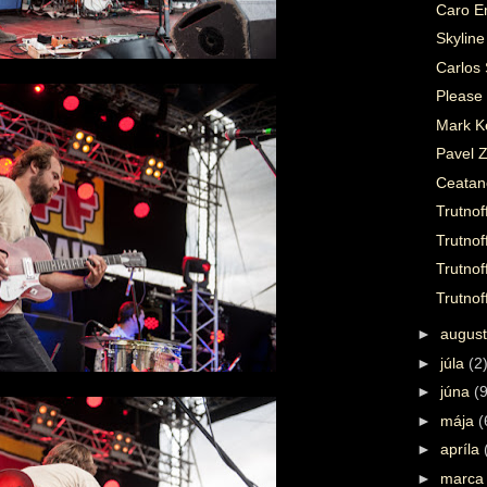
Caro E
Skyline
Carlos
Please
Mark Ke
Pavel 
Ceatano
Trutnof
Trutnof
Trutnof
Trutnof
►
augus
►
júla
(2
►
júna
(9
►
mája
(
►
apríla
►
marc