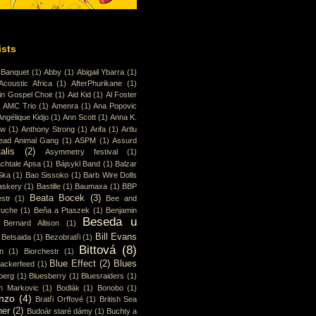
ists
 Banquet
(1)
Abby
(1)
Abigail Ybarra
(1)
Acoustic Africa
(1)
AfterPhurikane
(1)
in Gospel Choir
(1)
Aid Kid
(1)
Al Foster
)
AMC Trio
(1)
Amenra
(1)
Ana Popovic
Angélique Kidjo
(1)
Ann Scott
(1)
Anna K.
ew
(1)
Anthony Strong
(1)
Arifa
(1)
Artlu
ead Animal Gang
(1)
ASPM
(1)
Assurd
alis
(2)
Asymmetry festival
(1)
chtale Apsa
(1)
Bájsykl Band
(1)
Balzar
Ska
(1)
Bao Sissoko
(1)
Barb Wire Dolls
askery
(1)
Bastille
(1)
Baumaxa
(1)
BBP
Beata Bocek
(3)
str
(1)
Bee and
ruche
(1)
Beňa a Ptaszek
(1)
Benjamin
Beseda u
Bernard Allison
(1)
Bill Evans
Betsaida
(1)
Bezobratři
(1)
Bittová
(8)
n
(1)
Biorchestr
(1)
Blue Effect
(2)
Blues
lackerfeed
(1)
berg
(1)
Bluesberry
(1)
Bluesraiders
(1)
n Markovic
(1)
Bodlák
(1)
Bonobo
(1)
nzo
(4)
Bratři Orffové
(1)
British Sea
ner
(2)
Budoár staré dámy
(1)
Buchty a