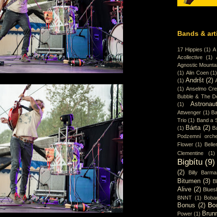
Bands & art
17 Hippies
(1)
A
Acollective
(1)
Agnostic Mounta
(1)
Alin Coen
(1
Andršt
(2)
(1)
(1)
Anselmo Cr
Bubble & The D
Astronaut
(1)
Attwenger
(1)
Ba
Trio
(1)
Band a 
Bárta
(2)
(1)
B
Podzemní orche
Flower
(1)
Belle
Clementine
(1)
Bigbítu
(9)
(2)
Billy Barma
Bitumen
(3)
B
Alive
(2)
Blues
BNNT
(1)
Boba
Bo
Bonus
(2)
Brun
Power
(1)