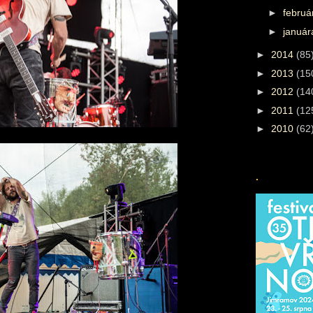
►
febru
►
januá
►
2014
(85
►
2013
(15
►
2012
(14
►
2011
(12
►
2010
(62
.