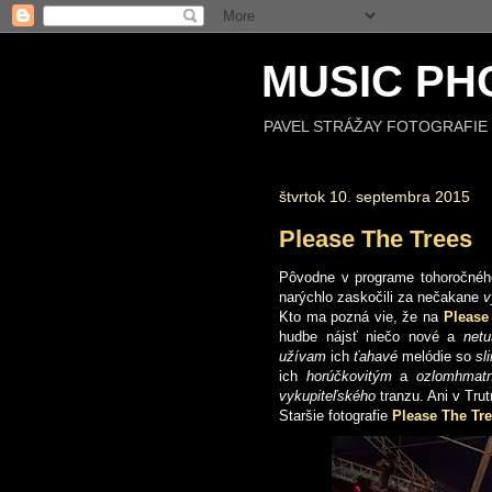
MUSIC PH
PAVEL STRÁŽAY FOTOGRAFIE 
štvrtok 10. septembra 2015
Please The Trees
Pôvodne v programe tohoročnéh
narýchlo zaskočili za nečakane
v
Kto ma pozná vie, že na
Please
hudbe nájsť niečo nové a
net
užívam
ich
ťahavé
melódie so
sl
ich
horúčkovitým
a
ozlomhmat
vykupiteľského
tranzu. Ani v Tru
Staršie fotografie
Please The Tr