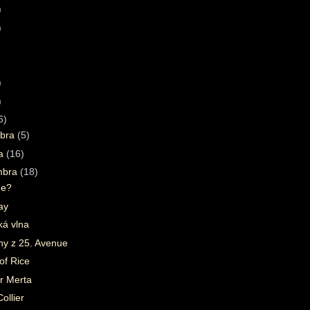
)
)
)
)
6)
bra
(5)
ra
(16)
mbra
(18)
me?
ay
ká vlna
ny z 25. Avenue
of Rice
r Merta
ollier