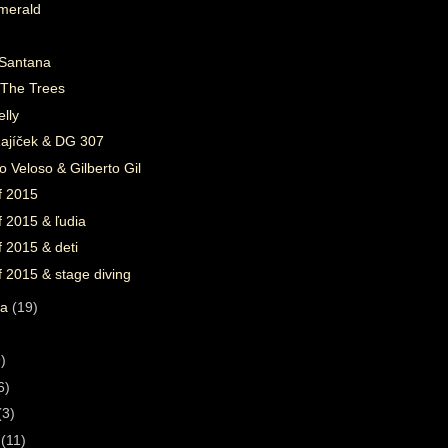
merald
 Santana
 The Trees
lly
Zajíček & DG 307
 Veloso & Gilberto Gil
f 2015
f 2015 & ľudia
f 2015 & deti
f 2015 & stage diving
ta
(19)
)
)
6)
(3)
a
(11)