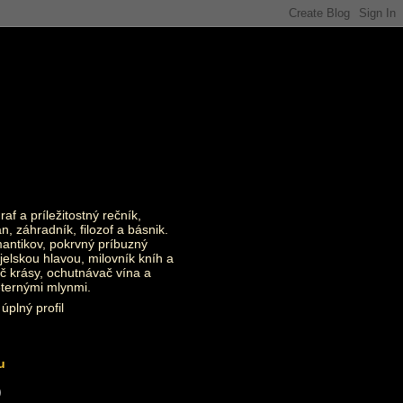
raf a príležitostný rečník,
an, záhradník, filozof a básnik.
ntikov, pokrvný príbuzný
jelskou hlavou, milovník kníh a
č krásy, ochutnávač vína a
eternými mlynmi.
úplný profil
u
)