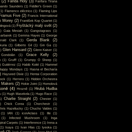
(2)
Fanda Holý
(3)
Fanfara Tirana
nando Saunders
(1)
Fiddler's Green
(1)
(1)
Flamenco eléctrico
(1)
Flaming Lips
Framus Five
(2)
Francis International
k Morey
(2)
František Kop Quartet
(1)
Fryštácký malý svět
(2)
lingová
(1)
1)
Gaia Mesiah
(1)
Gangstagrass
(1)
arbarek
(1)
Gemma Hayes
(1)
George
Gerda Blank
(2)
rald Clark
(1)
uria
(1)
Gilberto Gil
(1)
Gin Ga
(1)
Glen Hansard
(2)
1)
Glenn Kaiser
(1)
Grace Kelly
(2)
Gondolán
(1)
n
(1)
Gruff!
(1)
Grumpy O Sheep
(1)
)
Gutiérrez
(1)
Habib Koité
(1)
Hammel
Happy Mondays
(1)
Hasna el Becharía
)
Hayseed Dixie
(1)
Hentai Corporation
cock
(1)
Herrero
(1)
Hidden Orchestra
y Makers
(2)
Hokie Joint
(1)
Homolová
koně
(4)
Hrubá Hudba
Hrozně
(1)
a
(1)
Hugh Masekela
(1)
Hugo Race
(1)
Charlie Straight
(2)
1)
Chester
(1)
)
Chick Corea
(1)
Chorchestr
(1)
hris Hazeltucky
(1)
Chucho Valdes
(1)
(1)
IAN
(1)
iconAclass
(1)
Ille
(1)
(1)
Infected Mushroom
(1)
Inga
piral Carpets
(1)
Interference
(1)
Irena a
(1)
Isaya
(1)
Ivan Hlas
(1)
Iyeoka
(1)