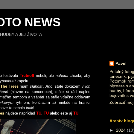
OTO NEWS
HUDBY A JEJ ŽIVOTA
.
Pavel
Potulný fotog
o festivalu
Trutnoff
neboli, ale
náhoda
chcela, aby
tanečník, pij
ypadnutú
kapelu.
Potomok roma
hipstera s an
 The Trees
mám
slabosť
.
Áno
, stále dokážem v
ich
hudby, hľada
ušené
(hlavne na koncertoch), stále si rád naplno
bojovník s v
imačím
tempom a vzápätí sa stále vďačne oddávam
Zobraziť môj 
níkovým
rytmom, končiacim až niekde na hranici
tnove
to
nebolo
inak
!
ees
nájdete napríklad
TU
,
TU
alebo ešte aj
TU
.
Archív blog
►
2024
(13