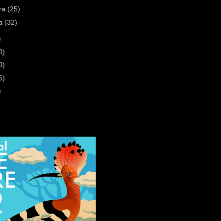
ára
(25)
ra
(32)
)
0)
0)
5)
)