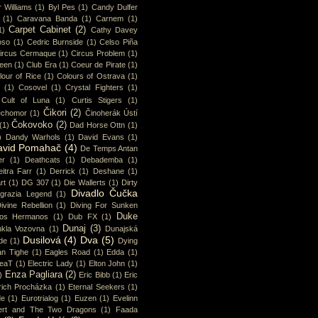
 Williams
(1)
Byl Pes
(1)
Candy Dulfer
(1)
Caravana Banda
(1)
Carnem
(1)
Carpet Cabinet
(2)
1)
Cathy Davey
oso
(1)
Cedric Burnside
(1)
Celso Piña
ircus Cermaque
(1)
Circus Problem
(1)
ueen
(1)
Club Era
(1)
Coeur de Pirate
(1)
lour of Rice
(1)
Colours of Ostrava
(1)
(1)
Cosovel
(1)
Crystal Fighters
(1)
Cult of Luna
(1)
Curtis Stigers
(1)
Čikori
(2)
chomor
(1)
Činoherák Ústí
Čokovoko
(2)
(1)
Dad Horse Ottn
(1)
)
Dandy Warhols
(1)
David Evans
(1)
avid Pomahač
(4)
De Temps Antan
er
(1)
Deathcats
(1)
Debademba
(1)
itra Farr
(1)
Derrick
(1)
Deshane
(1)
rt
(1)
DG 307
(1)
Die Wallerts
(1)
Dirty
Divadlo Čučka
sgrazia Legend
(1)
ivine Rebellion
(1)
Diving For Sunken
Duke
os Hermanos
(1)
Dub FX
(1)
Dunaj
(3)
kla Vozovna
(1)
Dunajská
Dusilová
(4)
Dva
(5)
de
(1)
Dying
an Tighe
(1)
Eagles Road
(1)
Edda
(1)
eaT
(1)
Electric Lady
(1)
Elton John
(1)
Enza Pagliara
(2)
)
Eric Bibb
(1)
Eric
rich Procházka
(1)
Eternal Seekers
(1)
de
(1)
Eurotrialog
(1)
Euzen
(1)
Evelinn
ert and The Two Dragons
(1)
Faada