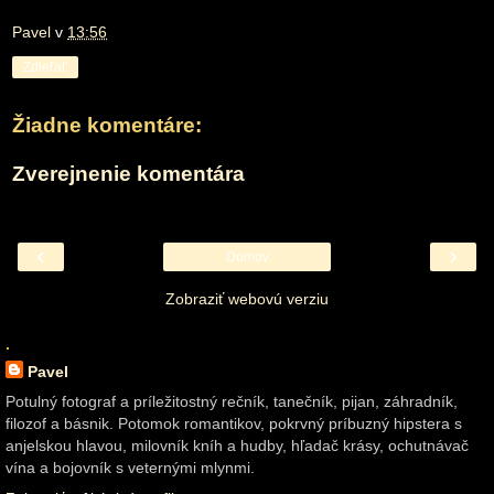
Pavel
v
13:56
Zdieľať
Žiadne komentáre:
Zverejnenie komentára
‹
›
Domov
Zobraziť webovú verziu
.
Pavel
Potulný fotograf a príležitostný rečník, tanečník, pijan, záhradník,
filozof a básnik. Potomok romantikov, pokrvný príbuzný hipstera s
anjelskou hlavou, milovník kníh a hudby, hľadač krásy, ochutnávač
vína a bojovník s veternými mlynmi.