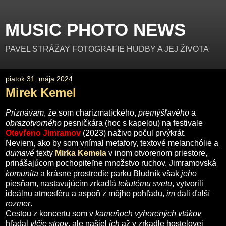
MUSIC PHOTO NEWS
PAVEL STRÁŽAY FOTOGRAFIE HUDBY A JEJ ŽIVOTA
piatok 31. mája 2024
Mirek Kemel
Priznávam
, že som charizmatického,
premýšľavého
a
obrazotvorného
pesničkára (hoc s kapelou) na festivale
Otevřeno Jimramov
(2023) naživo počul prvýkrát.
Neviem, ako by som vnímal metafory, textové melanchólie a
dumavé
texty
Mirka Kemela
v inom otvorenom priestore,
prinášajúcom pochopiteľne množstvo ruchov. Jimramovská
komunita
a krásne prostredie parku Bludník však
jeho
piesňam, nastavujúcim zrkadlá
tekutému
svetu
, vytvorili
ideálnu atmosféru a aspoň z môjho pohľadu,
im
dali ďalší
rozmer
.
Cestou z koncertu som v
kameňoch vyhorených vtákov
hľadal
vlčie stopy
, ale našiel
ich
až v zrkadle hostelovej