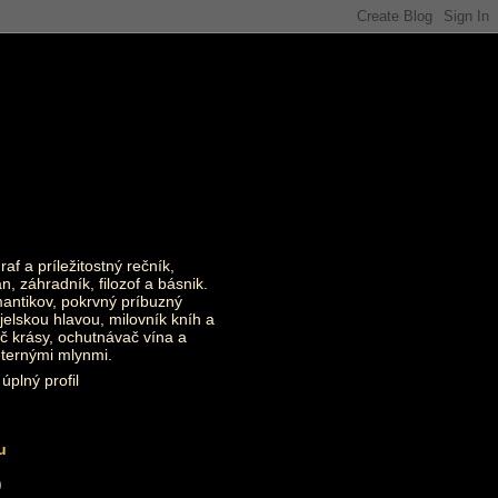
raf a príležitostný rečník,
an, záhradník, filozof a básnik.
ntikov, pokrvný príbuzný
jelskou hlavou, milovník kníh a
č krásy, ochutnávač vína a
eternými mlynmi.
úplný profil
u
)