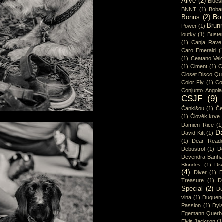
Alive
(2)
Blues
BNNT
(1)
Boba
Bo
Bonus
(2)
Brun
Power
(1)
loutky
(1)
Buster
(1)
Canja Rave
Caro Emerald
(
(1)
Ceatano Vel
(1)
Ciment
(1)
C
Closet Disco Q
Color Fly
(1)
Co
Conjunto Angola
CSJF
(9)
Čankišou
(1)
Če
(1)
Člověk krve
Damien Rice
(1
D
David Kitt
(1)
(1)
Dear Read
Debustrol
(1)
De
Devendra Banha
Blondes
(1)
Di
(4)
Diver
(1)
D
Treasure
(1)
D
Special
(2)
Du
vlna
(1)
Duquen
Passion
(1)
Dyl
Egemann Querb
Elvis Jackson
(1