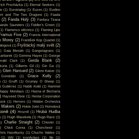
rich Procházka
(1)
Eternal Seekers
(1)
de
(1)
Eurotrialog
(1)
Euzen
(1)
Evelinn
ert and The Two Dragons
(1)
Faada
(2)
Fanda Holý
(3)
Fanfara Tirana
nando Saunders
(1)
Fiddler's Green
(1)
(1)
Flamenco eléctrico
(1)
Flaming Lips
Framus Five
(2)
Francis International
k Morey
(2)
František Kop Quartet
(1)
Fryštácký malý svět
(2)
lingová
(1)
1)
Gaia Mesiah
(1)
Gangstagrass
(1)
arbarek
(1)
Gemma Hayes
(1)
George
Gerda Blank
(2)
rald Clark
(1)
uria
(1)
Gilberto Gil
(1)
Gin Ga
(1)
Glen Hansard
(2)
1)
Glenn Kaiser
(1)
Grace Kelly
(2)
Gondolán
(1)
n
(1)
Gruff!
(1)
Grumpy O Sheep
(1)
)
Gutiérrez
(1)
Habib Koité
(1)
Hammel
Happy Mondays
(1)
Hasna el Becharía
)
Hayseed Dixie
(1)
Hentai Corporation
cock
(1)
Herrero
(1)
Hidden Orchestra
y Makers
(2)
Hokie Joint
(1)
Homolová
koně
(4)
Hrubá Hudba
Hrozně
(1)
a
(1)
Hugh Masekela
(1)
Hugo Race
(1)
Charlie Straight
(2)
1)
Chester
(1)
)
Chick Corea
(1)
Chorchestr
(1)
hris Hazeltucky
(1)
Chucho Valdes
(1)
(1)
IAN
(1)
iconAclass
(1)
Ille
(1)