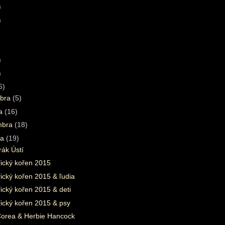
)
)
)
)
6)
bra
(5)
ra
(16)
mbra
(18)
ta
(19)
ák Ústí
řický kořen 2015
ický kořen 2015 & ľudia
ický kořen 2015 & deti
ický kořen 2015 & psy
Corea & Herbie Hancock