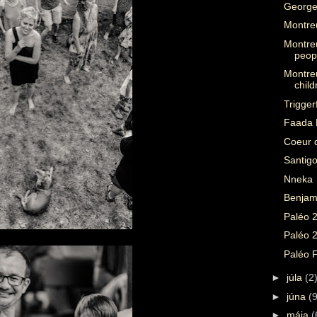
George
Montre
Montre
peop
Montre
child
Trigger
Faada 
Coeur d
Santigo
Nneka
Benjam
Paléo 2
Paléo 
Paléo 
►
júla
(2
►
júna
(9
►
mája
(