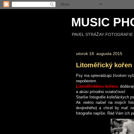
MUSIC PH
PAVEL STRÁŽAY FOTOGRAFIE 
utorok 18. augusta 2015
Litoměřický kořen
Psy ma sprevádzajú životom vyše
nepoberiem
.
Litoměřickému kořenu
dodávajú
a akúsi prírodnú
sviatočnosť
.
Staršie fotografie
kořeňáckych
ps
Ak niekto našiel na mojich foto
dvojnohého) a chcel by mať 
fotografie napíše. Rád Vám ich