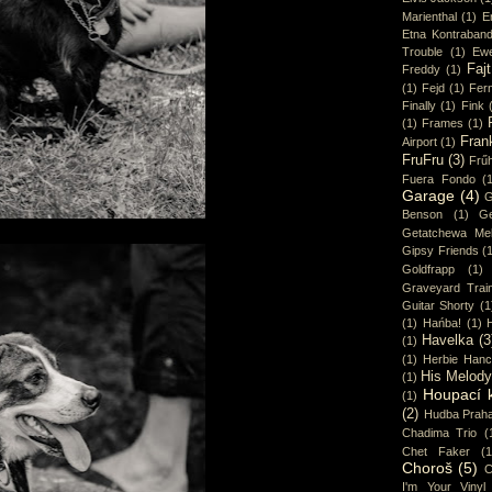
Marienthal
(1)
E
Etna Kontraban
Trouble
(1)
Ew
Fajt
Freddy
(1)
(1)
Fejd
(1)
Fer
Finally
(1)
Fink
(1)
Frames
(1)
Fran
Airport
(1)
FruFru
(3)
Frűh
Fuera Fondo
(
Garage
(4)
G
Benson
(1)
Ge
Getatchewa Mek
Gipsy Friends
(
Goldfrapp
(1)
Graveyard Trai
Guitar Shorty
(1
(1)
Hańba!
(1)
Havelka
(3
(1)
(1)
Herbie Han
His Melod
(1)
Houpací 
(1)
(2)
Hudba Prah
Chadima Trio
(
Chet Faker
(1
Choroš
(5)
C
I'm Your Vinyl