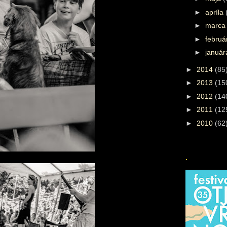
►
apríla
►
marc
►
febru
►
januá
►
2014
(85
►
2013
(15
►
2012
(14
►
2011
(12
►
2010
(62
.