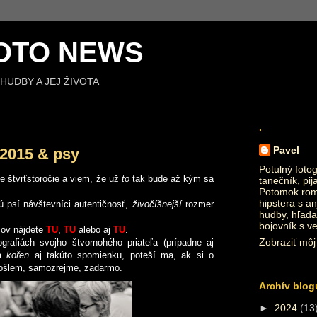
OTO NEWS
HUDBY A JEJ ŽIVOTA
.
Pavel
 2015 & psy
Potulný fotog
 štvrťstoročie a viem, že už
to
tak bude až kým sa
tanečník, pij
Potomok roma
hipstera s an
 psí návštevníci autentičnosť,
živočíšnejší
rozmer
hudby, hľada
bojovník s v
ov nájdete
TU
,
TU
alebo aj
TU
.
Zobraziť môj 
grafiách svojho štvornohého priateľa (prípadne aj
na
kořen
aj takúto spomienku, poteší ma, ak si o
 pošlem, samozrejme, zadarmo.
Archív blog
►
2024
(13