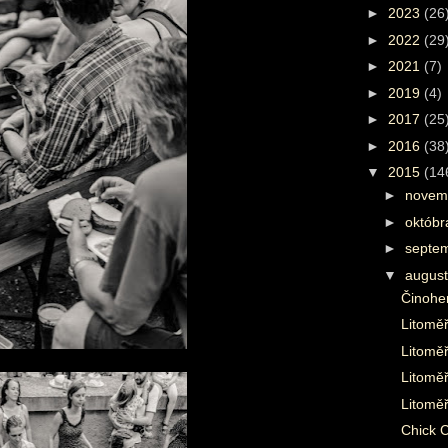
►
2023
(26
►
2022
(29
►
2021
(7)
►
2019
(4)
►
2017
(25
►
2016
(38
▼
2015
(14
►
novem
►
októb
►
septe
▼
augus
Činoher
Litomě
Litoměř
Litoměř
Litoměř
Chick 