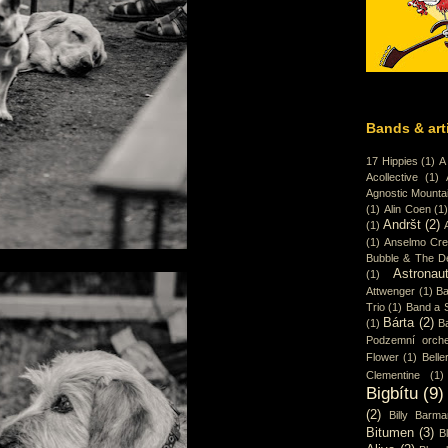
Bands & art
17 Hippies
(1)
A
Acollective
(1)
Agnostic Mounta
(1)
Alin Coen
(1
Andršt
(2)
(1)
(1)
Anselmo Cr
Bubble & The D
Astronaut
(1)
Attwenger
(1)
Ba
Trio
(1)
Band a 
Bárta
(2)
(1)
B
Podzemní orche
Flower
(1)
Belle
Clementine
(1)
Bigbítu
(9)
(2)
Billy Barma
Bitumen
(3)
B