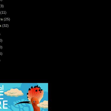
(3)
a
(11)
ára
(25)
ra
(32)
)
0)
0)
5)
)