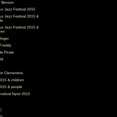
 Benson
ux Jazz Festival 2015
ux Jazz Festival 2015 &
le
ux Jazz Festival 2015 &
ren
finger
Freddy
e Pirate
ld
in Clementine
015 & children
2015 & people
Festival Nyon 2015
)
)
6)