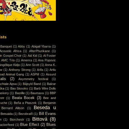
ists
 Banquet
(1)
Abby
(1)
Abigail Ybarra
(1)
Acoustic Africa
(1)
AfterPhurikane
(1)
in Gospel Choir
(1)
Aid Kid
(1)
Al Foster
)
AMC Trio
(1)
Amenra
(1)
Ana Popovic
Angélique Kidjo
(1)
Ann Scott
(1)
Anna K.
ew
(1)
Anthony Strong
(1)
Arifa
(1)
Artlu
ead Animal Gang
(1)
ASPM
(1)
Assurd
alis
(2)
Asymmetry festival
(1)
chtale Apsa
(1)
Bájsykl Band
(1)
Balzar
Ska
(1)
Bao Sissoko
(1)
Barb Wire Dolls
askery
(1)
Bastille
(1)
Baumaxa
(1)
BBP
Beata Bocek
(3)
str
(1)
Bee and
ruche
(1)
Beňa a Ptaszek
(1)
Benjamin
Beseda u
Bernard Allison
(1)
Bill Evans
Betsaida
(1)
Bezobratři
(1)
Bittová
(8)
n
(1)
Biorchestr
(1)
Blue Effect
(2)
Blues
lackerfeed
(1)