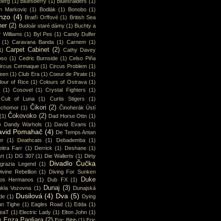
berg
(1)
Bluesberry
(1)
Bluesraiders
(1)
n Markovic
(1)
Bodlák
(1)
Bonobo
(1)
nzo
(4)
Bratři Orffové
(1)
British Sea
ner
(2)
Budoár staré dámy
(1)
Buchty a
 Williams
(1)
Byl Pes
(1)
Candy Dulfer
(1)
Caravana Banda
(1)
Carnem
(1)
Carpet Cabinet
(2)
1)
Cathy Davey
oso
(1)
Cedric Burnside
(1)
Celso Piña
ircus Cermaque
(1)
Circus Problem
(1)
ueen
(1)
Club Era
(1)
Coeur de Pirate
(1)
lour of Rice
(1)
Colours of Ostrava
(1)
(1)
Cosovel
(1)
Crystal Fighters
(1)
Cult of Luna
(1)
Curtis Stigers
(1)
Čikori
(2)
chomor
(1)
Činoherák Ústí
Čokovoko
(2)
(1)
Dad Horse Ottn
(1)
)
Dandy Warhols
(1)
David Evans
(1)
avid Pomahač
(4)
De Temps Antan
er
(1)
Deathcats
(1)
Debademba
(1)
itra Farr
(1)
Derrick
(1)
Deshane
(1)
rt
(1)
DG 307
(1)
Die Wallerts
(1)
Dirty
Divadlo Čučka
sgrazia Legend
(1)
ivine Rebellion
(1)
Diving For Sunken
Duke
os Hermanos
(1)
Dub FX
(1)
Dunaj
(3)
kla Vozovna
(1)
Dunajská
Dusilová
(4)
Dva
(5)
de
(1)
Dying
an Tighe
(1)
Eagles Road
(1)
Edda
(1)
eaT
(1)
Electric Lady
(1)
Elton John
(1)
Enza Pagliara
(2)
)
Eric Bibb
(1)
Eric