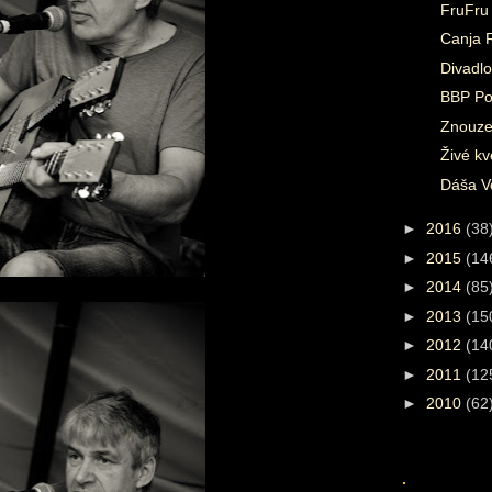
FruFru
Canja 
Divadlo
BBP Po
Znouze
Živé kv
Dáša Vo
►
2016
(38
►
2015
(14
►
2014
(85
►
2013
(15
►
2012
(14
►
2011
(12
►
2010
(62
.