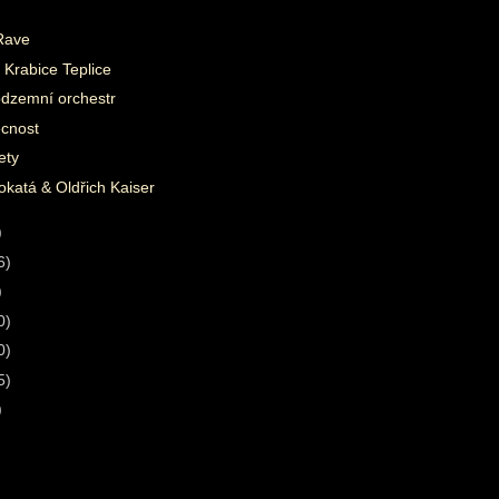
Rave
 Krabice Teplice
dzemní orchestr
cnost
ety
katá & Oldřich Kaiser
)
6)
)
0)
0)
5)
)