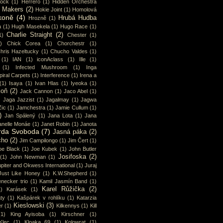
cock
(1)
Herrero
(1)
Hidden Orchestra
y Makers
(2)
Hokie Joint
(1)
Homolová
koně
(4)
Hrubá Hudba
Hrozně
(1)
a
(1)
Hugh Masekela
(1)
Hugo Race
(1)
Charlie Straight
(2)
1)
Chester
(1)
)
Chick Corea
(1)
Chorchestr
(1)
hris Hazeltucky
(1)
Chucho Valdes
(1)
(1)
IAN
(1)
iconAclass
(1)
Ille
(1)
(1)
Infected Mushroom
(1)
Inga
piral Carpets
(1)
Interference
(1)
Irena a
(1)
Isaya
(1)
Ivan Hlas
(1)
Iyeoka
(1)
koň
(2)
Jack Cannon
(1)
Jaco Abel
(1)
)
Jaga Jazzist
(1)
Jagalmay
(1)
Jagwa
čic
(1)
Jamchestra
(1)
Jamie Cullum
(1)
)
Jan Spálený
(1)
Jana Lota
(1)
Jana
anelle Monáe
(1)
Janet Robin
(1)
Janota
rda Svoboda
(7)
Jasná páka
(2)
cho
(2)
Jim Campilongo
(1)
Jim Čert
(1)
oe Black
(1)
Joe Kubek
(1)
John Butler
Josifoska
(2)
(1)
John Newman
(1)
piter and Okwess International
(1)
Juraj
Just Like Honey
(1)
K.W.Shepherd
(1)
enecker trio
(1)
Kamil Jasmín Band
(1)
Karel Růžička
(2)
1)
Karásek
(1)
ty
(1)
Kašpárek v rohlíku
(1)
Katarzia
Kieslowski
(3)
r
(1)
Kilkennys
(1)
Kill
(1)
King Ayisoba
(1)
Kirschner
(1)
Klec
(1)
Kloaka 69
(1)
Kolowrat
(1)