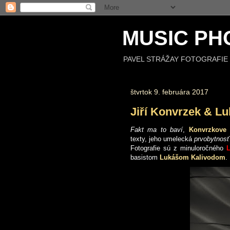
MUSIC PH
PAVEL STRÁŽAY FOTOGRAFIE 
štvrtok 9. februára 2017
Jiří Konvrzek & Lu
Fakt ma to baví
,
Konvrzkove
texty, jeho umelecká
prvobytnosť
Fotografie sú z minuloročného
L
basistom
Lukášom Kalivodom
.