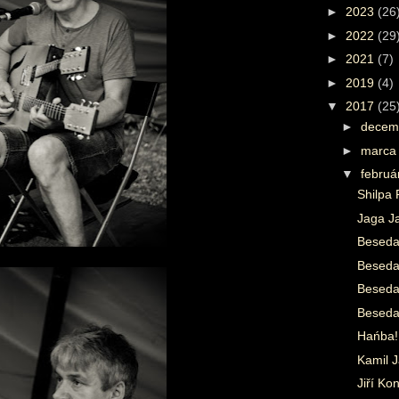
►
2023
(26
►
2022
(29
►
2021
(7)
►
2019
(4)
▼
2017
(25
►
decem
►
marc
▼
febru
Shilpa
Jaga Ja
Beseda
Beseda 
Beseda 
Beseda
Hańba!
Kamil 
Jiří Ko