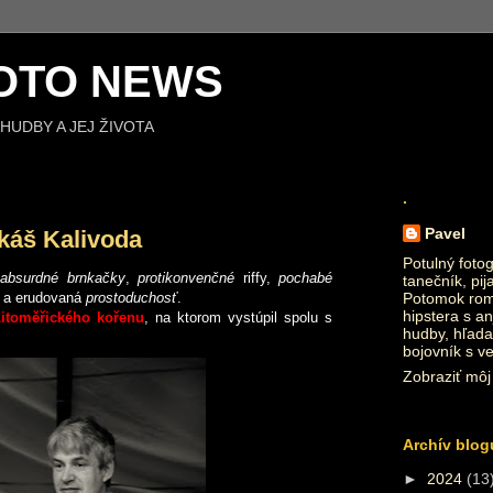
OTO NEWS
HUDBY A JEJ ŽIVOTA
.
Pavel
káš Kalivoda
Potulný fotog
absurdné brnkačky
,
protikonvenčné
riffy,
pochabé
tanečník, pij
a erudovaná
prostoduchosť
.
Potomok roma
hipstera s an
itoměřického kořenu
, na ktorom vystúpil spolu s
hudby, hľada
bojovník s v
Zobraziť môj 
Archív blog
►
2024
(13