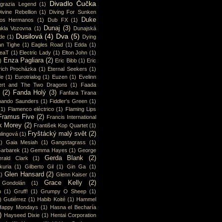
Divadlo Čučka
sgrazia Legend
(1)
ivine Rebellion
(1)
Diving For Sunken
Duke
os Hermanos
(1)
Dub FX
(1)
Dunaj
(3)
kla Vozovna
(1)
Dunajská
Dusilová
(4)
Dva
(5)
de
(1)
Dying
an Tighe
(1)
Eagles Road
(1)
Edda
(1)
eaT
(1)
Electric Lady
(1)
Elton John
(1)
Enza Pagliara
(2)
)
Eric Bibb
(1)
Eric
rich Procházka
(1)
Eternal Seekers
(1)
de
(1)
Eurotrialog
(1)
Euzen
(1)
Evelinn
ert and The Two Dragons
(1)
Faada
(2)
Fanda Holý
(3)
Fanfara Tirana
nando Saunders
(1)
Fiddler's Green
(1)
(1)
Flamenco eléctrico
(1)
Flaming Lips
Framus Five
(2)
Francis International
k Morey
(2)
František Kop Quartet
(1)
Fryštácký malý svět
(2)
lingová
(1)
1)
Gaia Mesiah
(1)
Gangstagrass
(1)
arbarek
(1)
Gemma Hayes
(1)
George
Gerda Blank
(2)
rald Clark
(1)
uria
(1)
Gilberto Gil
(1)
Gin Ga
(1)
Glen Hansard
(2)
1)
Glenn Kaiser
(1)
Grace Kelly
(2)
Gondolán
(1)
n
(1)
Gruff!
(1)
Grumpy O Sheep
(1)
)
Gutiérrez
(1)
Habib Koité
(1)
Hammel
Happy Mondays
(1)
Hasna el Becharía
)
Hayseed Dixie
(1)
Hentai Corporation