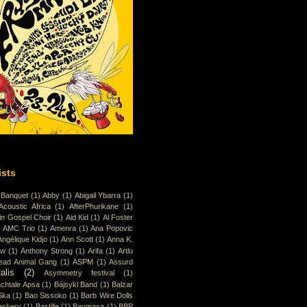
ists
 Banquet
(1)
Abby
(1)
Abigail Ybarra
(1)
Acoustic Africa
(1)
AfterPhurikane
(1)
in Gospel Choir
(1)
Aid Kid
(1)
Al Foster
)
AMC Trio
(1)
Amenra
(1)
Ana Popovic
Angélique Kidjo
(1)
Ann Scott
(1)
Anna K.
ew
(1)
Anthony Strong
(1)
Arifa
(1)
Artlu
ead Animal Gang
(1)
ASPM
(1)
Assurd
alis
(2)
Asymmetry festival
(1)
chtale Apsa
(1)
Bájsykl Band
(1)
Balzar
Ska
(1)
Bao Sissoko
(1)
Barb Wire Dolls
askery
(1)
Bastille
(1)
Baumaxa
(1)
BBP