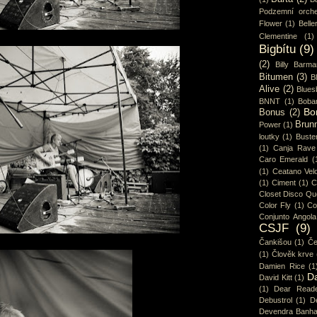
Podzemní orche
Flower
(1)
Belle
Clementine
(1)
Bigbítu
(9)
(2)
Billy Barma
Bitumen
(3)
B
Alive
(2)
Blues
BNNT
(1)
Boba
Bo
Bonus
(2)
Brun
Power
(1)
loutky
(1)
Buster
(1)
Canja Rave
Caro Emerald
(
(1)
Ceatano Vel
(1)
Ciment
(1)
C
Closet Disco Q
Color Fly
(1)
Co
Conjunto Angola
CSJF
(9)
Čankišou
(1)
Če
(1)
Člověk krve
Damien Rice
(1
D
David Kitt
(1)
(1)
Dear Read
Debustrol
(1)
De
Devendra Banha