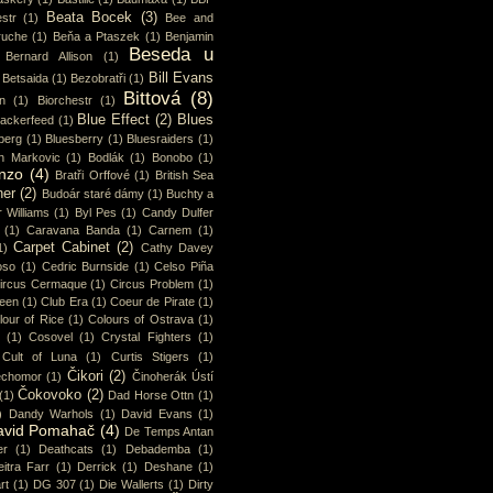
Beata Bocek
(3)
str
(1)
Bee and
ruche
(1)
Beňa a Ptaszek
(1)
Benjamin
Beseda u
Bernard Allison
(1)
Bill Evans
Betsaida
(1)
Bezobratři
(1)
Bittová
(8)
n
(1)
Biorchestr
(1)
Blue Effect
(2)
Blues
lackerfeed
(1)
berg
(1)
Bluesberry
(1)
Bluesraiders
(1)
n Markovic
(1)
Bodlák
(1)
Bonobo
(1)
nzo
(4)
Bratři Orffové
(1)
British Sea
ner
(2)
Budoár staré dámy
(1)
Buchty a
 Williams
(1)
Byl Pes
(1)
Candy Dulfer
(1)
Caravana Banda
(1)
Carnem
(1)
Carpet Cabinet
(2)
1)
Cathy Davey
oso
(1)
Cedric Burnside
(1)
Celso Piña
ircus Cermaque
(1)
Circus Problem
(1)
ueen
(1)
Club Era
(1)
Coeur de Pirate
(1)
lour of Rice
(1)
Colours of Ostrava
(1)
(1)
Cosovel
(1)
Crystal Fighters
(1)
Cult of Luna
(1)
Curtis Stigers
(1)
Čikori
(2)
chomor
(1)
Činoherák Ústí
Čokovoko
(2)
(1)
Dad Horse Ottn
(1)
)
Dandy Warhols
(1)
David Evans
(1)
avid Pomahač
(4)
De Temps Antan
er
(1)
Deathcats
(1)
Debademba
(1)
itra Farr
(1)
Derrick
(1)
Deshane
(1)
rt
(1)
DG 307
(1)
Die Wallerts
(1)
Dirty