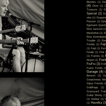
Blondes
(1)
Di
(4)
Diver
(1)
D
Treasure
(1)
D
Special
(2)
Du
vlna
(1)
Duquen
Passion
(1)
Dyl
Egemann Querb
Elvis Jackson
(1
Marienthal
(1)
E
Etna Kontraban
Trouble
(1)
Ew
Fajt
Freddy
(1)
(1)
Fejd
(1)
Fer
Finally
(1)
Fink
(1)
Frames
(1)
Fran
Airport
(1)
FruFru
(3)
Frűh
Fuera Fondo
(
Garage
(4)
G
Benson
(1)
Ge
Getatchewa Mek
Gipsy Friends
(
Goldfrapp
(1)
Graveyard Trai
Guitar Shorty
(1
(1)
Hańba!
(1)
Havelka
(3
(1)