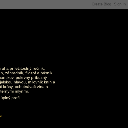
raf a príležitostný rečník,
an, záhradník, filozof a básnik.
ntikov, pokrvný príbuzný
jelskou hlavou, milovník kníh a
č krásy, ochutnávač vína a
eternými mlynmi.
úplný profil
u
)