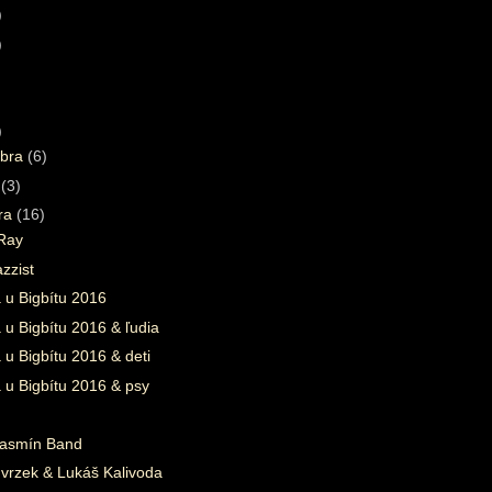
)
)
)
bra
(6)
a
(3)
ára
(16)
 Ray
zzist
 u Bigbítu 2016
u Bigbítu 2016 & ľudia
u Bigbítu 2016 & deti
 u Bigbítu 2016 & psy
Jasmín Band
nvrzek & Lukáš Kalivoda