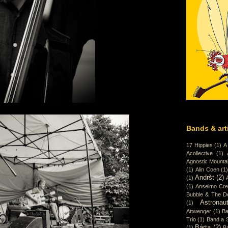
Bands & art
17 Hippies
(1)
A
Acollective
(1)
Agnostic Mounta
(1)
Alin Coen
(1
Andršt
(2)
(1)
(1)
Anselmo Cr
Bubble & The D
Astronaut
(1)
Attwenger
(1)
Ba
Trio
(1)
Band a 
Bárta
(2)
(1)
B