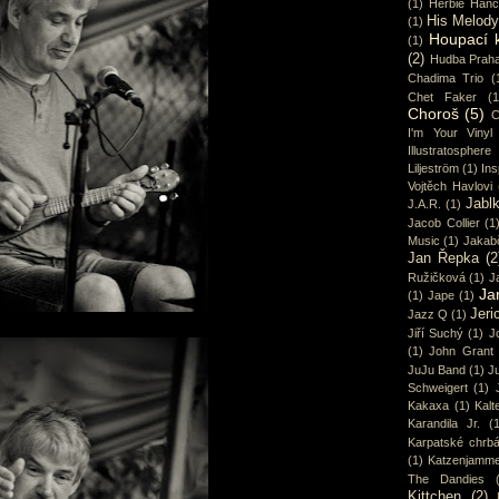
(1)
Herbie Han
His Melod
(1)
Houpací 
(1)
(2)
Hudba Prah
Chadima Trio
(
Chet Faker
(1
Choroš
(5)
C
I'm Your Vinyl
Illustratosphere
Liljeström
(1)
Ins
Vojtěch Havlovi
Jabl
J.A.R.
(1)
Jacob Collier
(1
Music
(1)
Jakab
Jan Řepka
(2
Ružičková
(1)
J
Ja
(1)
Jape
(1)
Jeri
Jazz Q
(1)
Jiří Suchý
(1)
J
(1)
John Grant
JuJu Band
(1)
Ju
Schweigert
(1)
Kakaxa
(1)
Kalt
Karandila Jr.
(
Karpatské chrbá
(1)
Katzenjamme
The Dandies
Kittchen
(2)