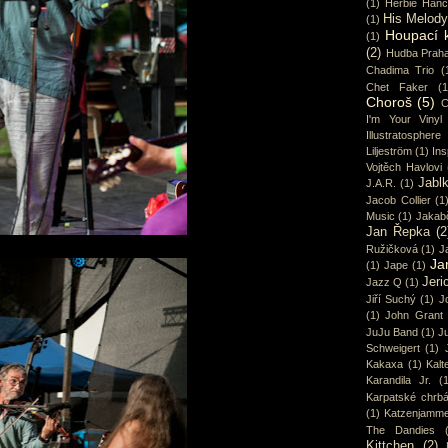
(1)
Herbie Han
His Melod
(1)
Houpací 
(1)
(2)
Hudba Prah
Chadima Trio
(
Chet Faker
(1
Choroš
(5)
C
I'm Your Vinyl
Illustratosphere
Liljeström
(1)
Ins
Vojtěch Havlovi
Jabl
J.A.R.
(1)
Jacob Collier
(1
Music
(1)
Jakab
Jan Řepka
(2
Ružičková
(1)
J
Ja
(1)
Jape
(1)
Jeri
Jazz Q
(1)
Jiří Suchý
(1)
J
(1)
John Grant
JuJu Band
(1)
Ju
Schweigert
(1)
Kakaxa
(1)
Kalt
Karandila Jr.
(
Karpatské chrbá
(1)
Katzenjamme
The Dandies
Kittchen
(2)