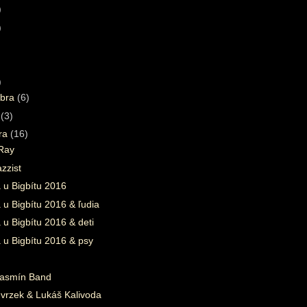
)
)
)
bra
(6)
a
(3)
ára
(16)
 Ray
zzist
 u Bigbítu 2016
u Bigbítu 2016 & ľudia
u Bigbítu 2016 & deti
 u Bigbítu 2016 & psy
Jasmín Band
nvrzek & Lukáš Kalivoda