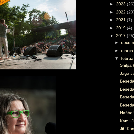
►
2023
(26
►
2022
(29
►
2021
(7)
►
2019
(4)
▼
2017
(25
►
decem
►
marc
▼
febru
Shilpa
Jaga Ja
Beseda
Beseda 
Beseda 
Beseda
Hańba!
Kamil 
Jiří Ko