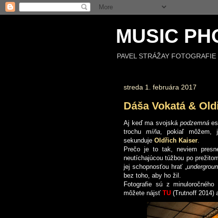
MUSIC PH
PAVEL STRÁŽAY FOTOGRAFIE 
streda 1. februára 2017
Dáša Vokatá & Old
Aj keď ma svojská
podzemná
es
trochu
míňa
, pokiaľ môžem, j
sekunduje
Oldřich Kaiser
.
Prečo je to tak, neviem pres
neutíchajúcou túžbou po prežito
jej schopnosťou hrať „
undergrou
bez toho, aby ho žil.
Fotografie sú z minuloročného
môžete nájsť
TU
(Trutnoff 2014) 