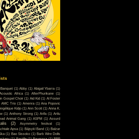
ists
 Banquet
(1)
Abby
(1)
Abigail Ybarra
(1)
Acoustic Africa
(1)
AfterPhurikane
(1)
in Gospel Choir
(1)
Aid Kid
(1)
Al Foster
)
AMC Trio
(1)
Amenra
(1)
Ana Popovic
Angélique Kidjo
(1)
Ann Scott
(1)
Anna K.
ew
(1)
Anthony Strong
(1)
Arifa
(1)
Artlu
ead Animal Gang
(1)
ASPM
(1)
Assurd
alis
(2)
Asymmetry festival
(1)
chtale Apsa
(1)
Bájsykl Band
(1)
Balzar
Ska
(1)
Bao Sissoko
(1)
Barb Wire Dolls
askery
(1)
Bastille
(1)
Baumaxa
(1)
BBP