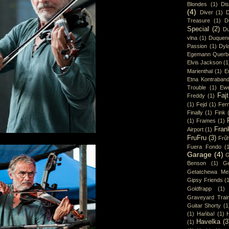
Blondes
(1)
Di
(4)
Diver
(1)
D
Treasure
(1)
D
Special
(2)
Du
vlna
(1)
Duquen
Passion
(1)
Dyl
Egemann Querb
Elvis Jackson
(1
Marienthal
(1)
E
Etna Kontraban
Trouble
(1)
Ew
Fajt
Freddy
(1)
(1)
Fejd
(1)
Fer
Finally
(1)
Fink
(1)
Frames
(1)
Fran
Airport
(1)
FruFru
(3)
Frűh
Fuera Fondo
(
Garage
(4)
G
Benson
(1)
Ge
Getatchewa Mek
Gipsy Friends
(
Goldfrapp
(1)
Graveyard Trai
Guitar Shorty
(1
(1)
Hańba!
(1)
Havelka
(3
(1)