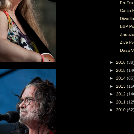
FruFru
Canja 
Divadlo
BBP Po
Znouze
Živé kv
Dáša Vo
►
2016
(38
►
2015
(14
►
2014
(85
►
2013
(15
►
2012
(14
►
2011
(12
►
2010
(62
.