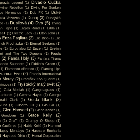
Divadlo Čučka
sgrazia Legend
(1)
ivine Rebellion
(1)
Diving For Sunken
Duke
os Hermanos
(1)
Dub FX
(1)
Dunaj
(3)
kla Vozovna
(1)
Dunajská
Dusilová
(4)
Dva
(5)
de
(1)
Dying
an Tighe
(1)
Eagles Road
(1)
Edda
(1)
eaT
(1)
Electric Lady
(1)
Elton John
(1)
Enza Pagliara
(2)
)
Eric Bibb
(1)
Eric
rich Procházka
(1)
Eternal Seekers
(1)
de
(1)
Eurotrialog
(1)
Euzen
(1)
Evelinn
ert and The Two Dragons
(1)
Faada
(2)
Fanda Holý
(3)
Fanfara Tirana
nando Saunders
(1)
Fiddler's Green
(1)
(1)
Flamenco eléctrico
(1)
Flaming Lips
Framus Five
(2)
Francis International
k Morey
(2)
František Kop Quartet
(1)
Fryštácký malý svět
(2)
lingová
(1)
1)
Gaia Mesiah
(1)
Gangstagrass
(1)
arbarek
(1)
Gemma Hayes
(1)
George
Gerda Blank
(2)
rald Clark
(1)
uria
(1)
Gilberto Gil
(1)
Gin Ga
(1)
Glen Hansard
(2)
1)
Glenn Kaiser
(1)
Grace Kelly
(2)
Gondolán
(1)
n
(1)
Gruff!
(1)
Grumpy O Sheep
(1)
)
Gutiérrez
(1)
Habib Koité
(1)
Hammel
Happy Mondays
(1)
Hasna el Becharía
)
Hayseed Dixie
(1)
Hentai Corporation