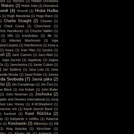
cock
(1)
Herrero
(1)
Hidden Orchestra
y Makers
(2)
Hokie Joint
(1)
Homolová
koně
(4)
Hrubá Hudba
Hrozně
(1)
a
(1)
Hugh Masekela
(1)
Hugo Race
(1)
Charlie Straight
(2)
1)
Chester
(1)
)
Chick Corea
(1)
Chorchestr
(1)
hris Hazeltucky
(1)
Chucho Valdes
(1)
(1)
IAN
(1)
iconAclass
(1)
Ille
(1)
(1)
Infected Mushroom
(1)
Inga
piral Carpets
(1)
Interference
(1)
Irena a
(1)
Isaya
(1)
Ivan Hlas
(1)
Iyeoka
(1)
koň
(2)
Jack Cannon
(1)
Jaco Abel
(1)
)
Jaga Jazzist
(1)
Jagalmay
(1)
Jagwa
čic
(1)
Jamchestra
(1)
Jamie Cullum
(1)
)
Jan Spálený
(1)
Jana Lota
(1)
Jana
anelle Monáe
(1)
Janet Robin
(1)
Janota
rda Svoboda
(7)
Jasná páka
(2)
cho
(2)
Jim Campilongo
(1)
Jim Čert
(1)
oe Black
(1)
Joe Kubek
(1)
John Butler
Josifoska
(2)
(1)
John Newman
(1)
piter and Okwess International
(1)
Juraj
Just Like Honey
(1)
K.W.Shepherd
(1)
enecker trio
(1)
Kamil Jasmín Band
(1)
Karel Růžička
(2)
1)
Karásek
(1)
ty
(1)
Kašpárek v rohlíku
(1)
Katarzia
Kieslowski
(3)
r
(1)
Kilkennys
(1)
Kill
(1)
King Ayisoba
(1)
Kirschner
(1)
Klec
(1)
Kloaka 69
(1)
Kolowrat
(1)