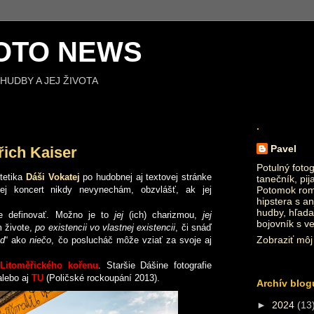
OTO NEWS
HUDBY A JEJ ŽIVOTA
.
Pavel
řich Kaiser
Potulný fotog
tetika
Dáši Vokatej
po hudobnej aj textovej stránke
tanečník, pij
ej koncert nikdy nevynechám, obzvlášť, ak jej
Potomok roma
hipstera s an
hudby, hľada
ne definovať. Možno je to
jej
(ich) charizmou,
jej
bojovník s v
m živote,
po existencii vo vlastnej existencii
, či snáď
Zobraziť môj 
nd
“ ako
niečo
, čo poslucháč môže vziať za svoje aj
Litoměřického kořenu
. Staršie Dášine fotografie
alebo aj
TU
(Poličské rockoupání 2013).
Archív blog
►
2024
(13