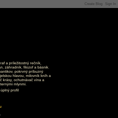
raf a príležitostný rečník,
an, záhradník, filozof a básnik.
ntikov, pokrvný príbuzný
jelskou hlavou, milovník kníh a
č krásy, ochutnávač vína a
eternými mlynmi.
úplný profil
u
)