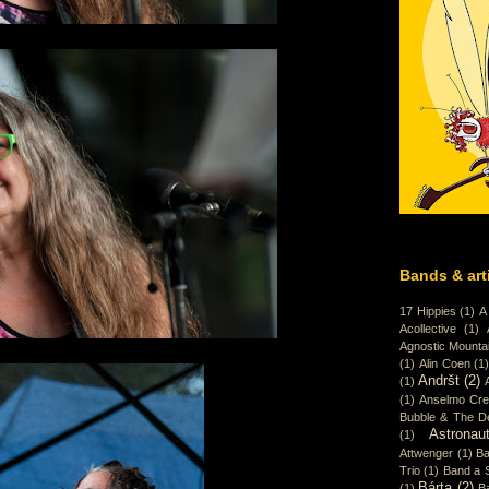
Bands & art
17 Hippies
(1)
A
Acollective
(1)
Agnostic Mounta
(1)
Alin Coen
(1
Andršt
(2)
(1)
(1)
Anselmo Cr
Bubble & The D
Astronaut
(1)
Attwenger
(1)
Ba
Trio
(1)
Band a 
Bárta
(2)
(1)
B