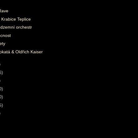
Rave
 Krabice Teplice
dzemní orchestr
cnost
ety
katá & Oldřich Kaiser
)
6)
)
0)
0)
5)
)