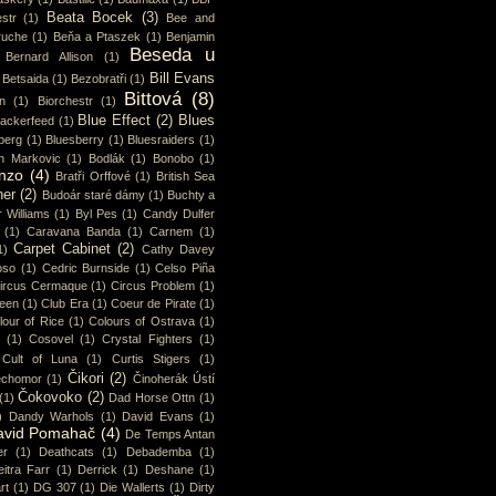
Beata Bocek
(3)
str
(1)
Bee and
ruche
(1)
Beňa a Ptaszek
(1)
Benjamin
Beseda u
Bernard Allison
(1)
Bill Evans
Betsaida
(1)
Bezobratři
(1)
Bittová
(8)
n
(1)
Biorchestr
(1)
Blue Effect
(2)
Blues
lackerfeed
(1)
berg
(1)
Bluesberry
(1)
Bluesraiders
(1)
n Markovic
(1)
Bodlák
(1)
Bonobo
(1)
nzo
(4)
Bratři Orffové
(1)
British Sea
ner
(2)
Budoár staré dámy
(1)
Buchty a
 Williams
(1)
Byl Pes
(1)
Candy Dulfer
(1)
Caravana Banda
(1)
Carnem
(1)
Carpet Cabinet
(2)
1)
Cathy Davey
oso
(1)
Cedric Burnside
(1)
Celso Piña
ircus Cermaque
(1)
Circus Problem
(1)
ueen
(1)
Club Era
(1)
Coeur de Pirate
(1)
lour of Rice
(1)
Colours of Ostrava
(1)
(1)
Cosovel
(1)
Crystal Fighters
(1)
Cult of Luna
(1)
Curtis Stigers
(1)
Čikori
(2)
chomor
(1)
Činoherák Ústí
Čokovoko
(2)
(1)
Dad Horse Ottn
(1)
)
Dandy Warhols
(1)
David Evans
(1)
avid Pomahač
(4)
De Temps Antan
er
(1)
Deathcats
(1)
Debademba
(1)
itra Farr
(1)
Derrick
(1)
Deshane
(1)
rt
(1)
DG 307
(1)
Die Wallerts
(1)
Dirty