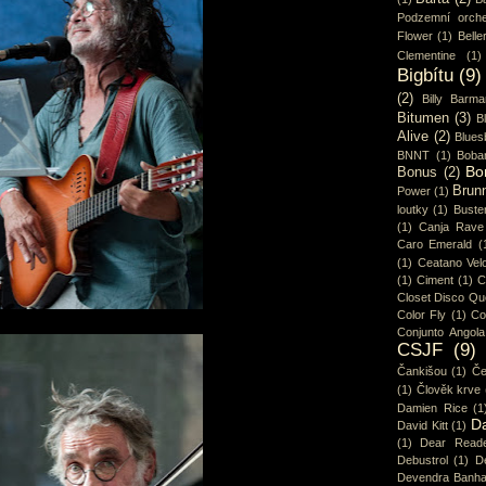
Podzemní orche
Flower
(1)
Belle
Clementine
(1)
Bigbítu
(9)
(2)
Billy Barma
Bitumen
(3)
B
Alive
(2)
Blues
BNNT
(1)
Boba
Bo
Bonus
(2)
Brun
Power
(1)
loutky
(1)
Buster
(1)
Canja Rave
Caro Emerald
(
(1)
Ceatano Vel
(1)
Ciment
(1)
C
Closet Disco Q
Color Fly
(1)
Co
Conjunto Angola
CSJF
(9)
Čankišou
(1)
Če
(1)
Člověk krve
Damien Rice
(1
D
David Kitt
(1)
(1)
Dear Read
Debustrol
(1)
De
Devendra Banha