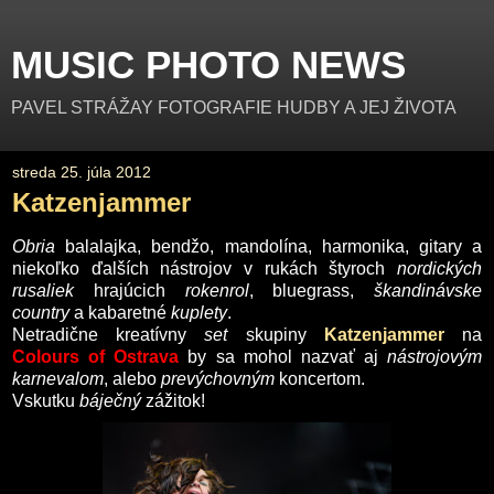
MUSIC PHOTO NEWS
PAVEL STRÁŽAY FOTOGRAFIE HUDBY A JEJ ŽIVOTA
streda 25. júla 2012
Katzenjammer
Obria
balalajka, bendžo, mandolína, harmonika, gitary a
niekoľko ďalších nástrojov v rukách štyroch
nordických
rusaliek
hrajúcich
rokenrol
, bluegrass,
škandinávske
country
a kabaretné
kuplety
.
Netradične kreatívny
set
skupiny
Katzenjammer
na
Colours of Ostrava
by sa mohol nazvať aj
nástrojovým
karnevalom
, alebo
prevýchovným
koncertom.
Vskutku
báječný
zážitok!