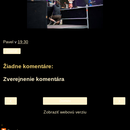
Pavel
v
19:30
Zdieľať
Žiadne komentáre:
Zverejnenie komentára
‹
›
Domov
Zobraziť webovú verziu
.